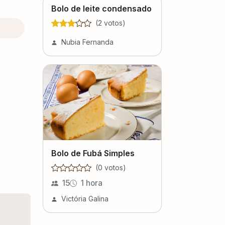
Bolo de leite condensado
(
2
voto
s
)
Nubia Fernanda
Bolo de Fubá Simples
(
0
voto
s
)
15
1 hora
Victória Galina