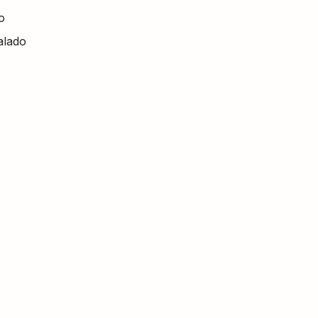
o
alado