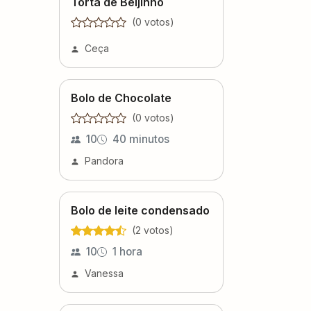
Torta de Beijinho
(
0
voto
s
)
Ceça
Bolo de Chocolate
(
0
voto
s
)
10
40 minutos
Pandora
Bolo de leite condensado
(
2
voto
s
)
10
1 hora
Vanessa