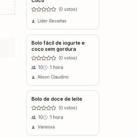
Coco
(
0
voto
s
)
Líder Receitas
Bolo fácil de iogurte e
coco sem gordura
(
0
voto
s
)
10
1 hora
Alison Claudino
Bolo de doce de leite
(
0
voto
s
)
10
1 hora
Vanessa