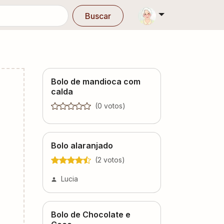
Buscar
Bolo de mandioca com
calda
(
0
voto
s
)
Bolo alaranjado
(
2
voto
s
)
Lucia
Bolo de Chocolate e