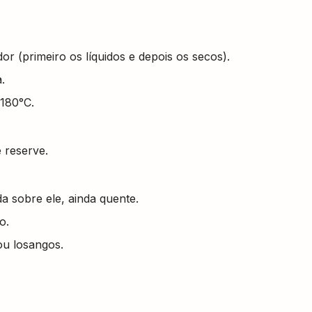
dor (primeiro os líquidos e depois os secos).
.
 180°C.
e reserve.
da sobre ele, ainda quente.
o.
ou losangos.