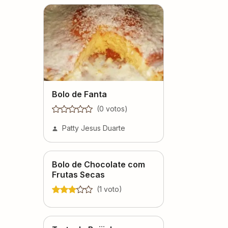
Bolo de Fanta
(
0
voto
s
)
Patty Jesus Duarte
Bolo de Chocolate com
Frutas Secas
(
1
voto
)