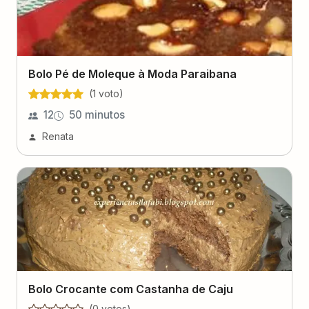
Bolo Pé de Moleque à Moda Paraibana
(
1
voto
)
12
50 minutos
Renata
Bolo Crocante com Castanha de Caju
(
0
voto
s
)