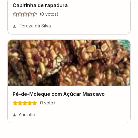
Capirinha de rapadura
(
0
voto
s
)
Tereza da Silva
Pé-de-Moleque com Açúcar Mascavo
(
1
voto
)
Anninha