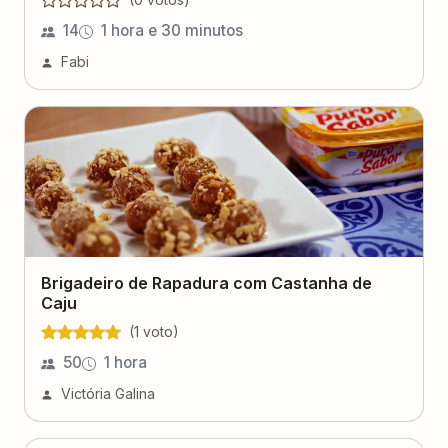
14
1 hora e 30 minutos
Fabi
Brigadeiro de Rapadura com Castanha de
Caju
(
1
voto
)
50
1 hora
Victória Galina