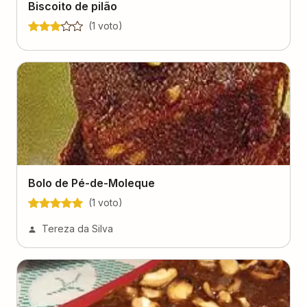
Biscoito de pilão
(
1
voto
)
Bolo de Pé-de-Moleque
(
1
voto
)
Tereza da Silva