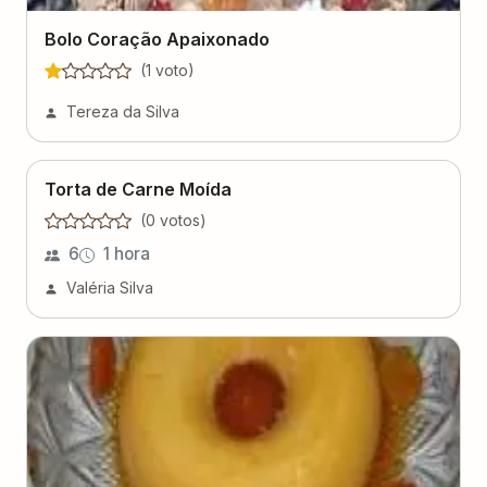
Bolo Coração Apaixonado
(
1
voto
)
Tereza da Silva
Torta de Carne Moída
(
0
voto
s
)
6
1 hora
Valéria Silva