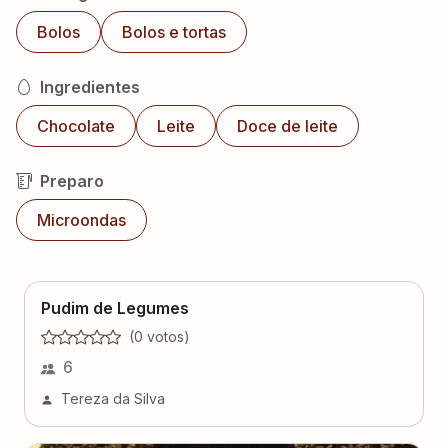
Bolos
Bolos e tortas
Ingredientes
Chocolate
Leite
Doce de leite
Preparo
Microondas
Pudim de Legumes
(
0
voto
s
)
6
Tereza da Silva