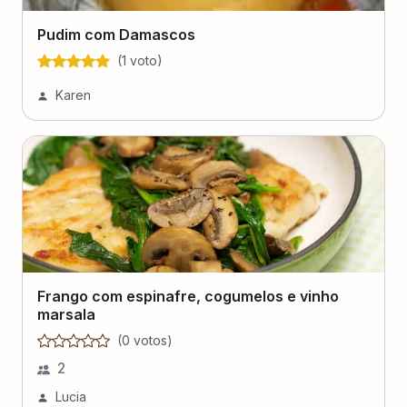
Pudim com Damascos
(
1
voto
)
Karen
Frango com espinafre, cogumelos e vinho
marsala
(
0
voto
s
)
2
Lucia