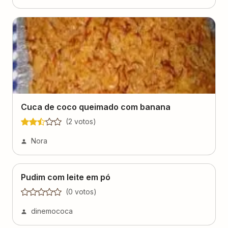
Cuca de coco queimado com banana
(
2
voto
s
)
Nora
Pudim com leite em pó
(
0
voto
s
)
dinemococa