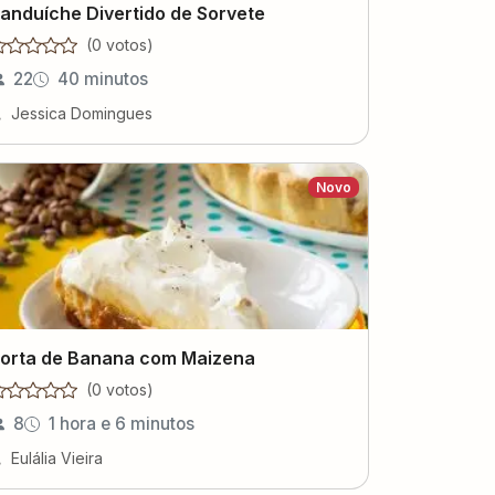
anduíche Divertido de Sorvete
(
0
voto
s
)
22
40 minutos
Jessica Domingues
Novo
orta de Banana com Maizena
(
0
voto
s
)
8
1 hora e 6 minutos
Eulália Vieira