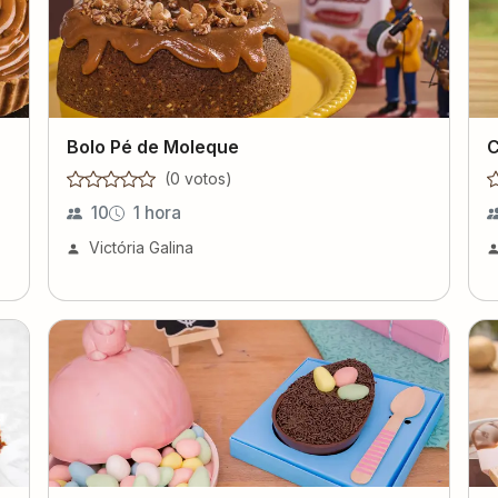
Bolo Pé de Moleque
C
(
0
voto
s
)
10
1 hora
Victória Galina