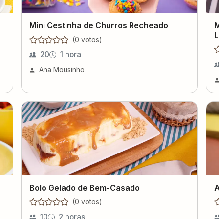
Mini Cestinha de Churros Recheado
M
L
(
0
voto
s
)
20
1 hora
Ana Mousinho
Bolo Gelado de Bem-Casado
A
(
0
voto
s
)
10
2 horas