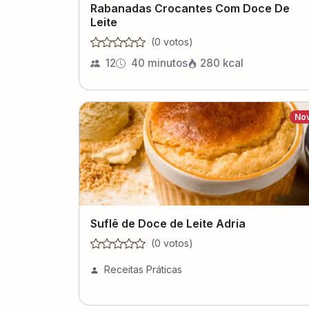
Rabanadas Crocantes Com Doce De
Leite
(
0
voto
s
)
12
40 minutos
280
kcal
No
Suflê de Doce de Leite Adria
(
0
voto
s
)
Receitas Práticas