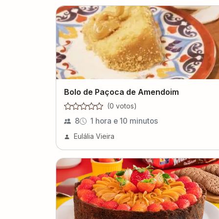
Bolo de Paçoca de Amendoim
(
0
voto
s
)
8
1 hora e 10 minutos
Eulália Vieira