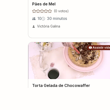
Pães de Mel
(
0
voto
s
)
10
30 minutos
Victória Galina
Assistir víd
Torta Gelada de Chocowaffer
(
0
voto
s
)
10
30 minutos
Elder Magalhães