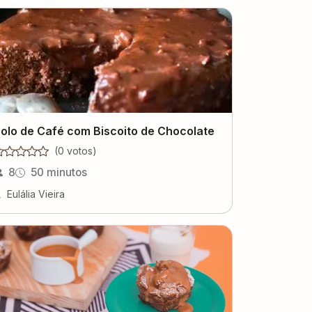
olo de Café com Biscoito de Chocolate
(
0
voto
s
)
8
50 minutos
Eulália Vieira