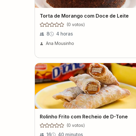
Torta de Morango com Doce de Leite
(
0
voto
s
)
8
4 horas
Ana Mousinho
Rolinho Frito com Recheio de D-Tone
(
0
voto
s
)
16
40 minutos