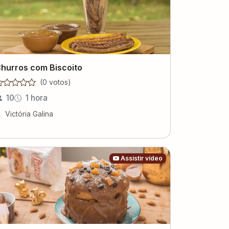
hurros com Biscoito
(
0
voto
s
)
10
1 hora
Victória Galina
Assistir vídeo