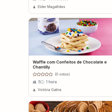
Elder Magalhães
Waffle com Confeitos de Chocolate e
Chantilly
(
0
voto
s
)
5
1 hora
Victória Galina