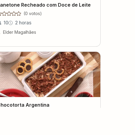
anetone Recheado com Doce de Leite
(
0
voto
s
)
10
2 horas
Elder Magalhães
hocotorta Argentina
(
0
voto
s
)