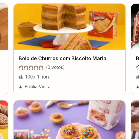
Bolo de Churros com Biscoito Maria
B
(
0
voto
s
)
10
1 hora
Eulália Vieira