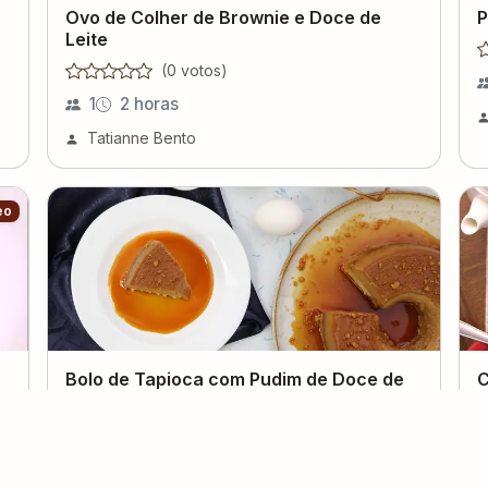
Ovo de Colher de Brownie e Doce de
P
Leite
(
0
voto
s
)
1
2 horas
Tatianne Bento
eo
Bolo de Tapioca com Pudim de Doce de
C
Leite e Paçoca
(
0
voto
s
)
8
40 minutos