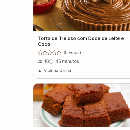
Torta de Treloso com Doce de Leite e
Coco
(
0
voto
s
)
10
45 minutos
Victória Galina