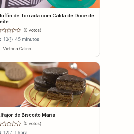
uffin de Torrada com Calda de Doce de
eite
(
0
voto
s
)
10
45 minutos
Victória Galina
lfajor de Biscoito Maria
(
0
voto
s
)
12
1 hora