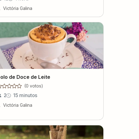
Victória Galina
olo de Doce de Leite
(
0
voto
s
)
2
15 minutos
Victória Galina