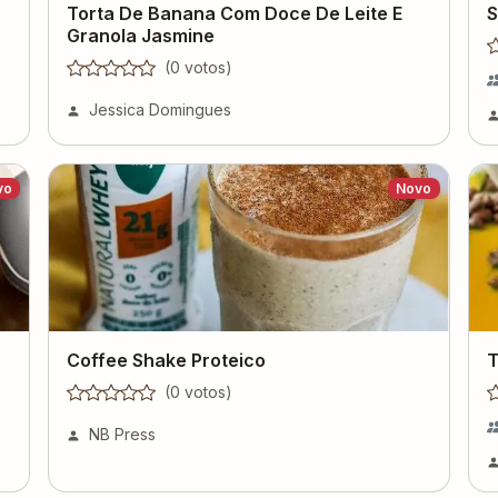
Torta De Banana Com Doce De Leite E
S
Granola Jasmine
(
0
voto
s
)
Jessica Domingues
vo
Novo
Coffee Shake Proteico
T
(
0
voto
s
)
NB Press