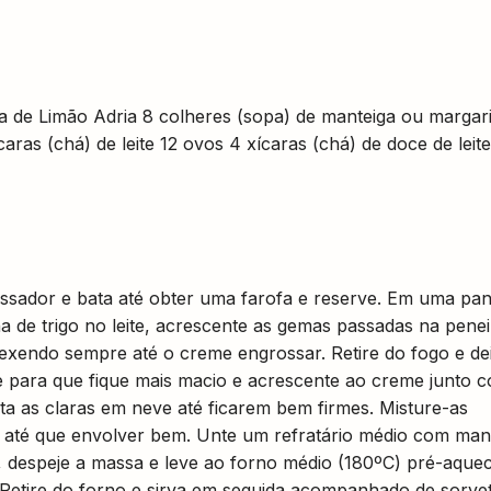
a de Limão Adria 8 colheres (sopa) de manteiga ou margar
caras (chá) de leite 12 ovos 4 xícaras (chá) de doce de leit
essador e bata até obter uma farofa e reserve. Em uma pan
a de trigo no leite, acrescente as gemas passadas na penei
exendo sempre até o creme engrossar. Retire do fogo e de
te para que fique mais macio e acrescente ao creme junto 
ata as claras em neve até ficarem bem firmes. Misture-as
e até que envolver bem. Unte um refratário médio com man
 despeje a massa e leve ao forno médio (180ºC) pré-aquec
 Retire do forno e sirva em seguida acompanhado de sorve