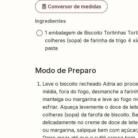
Conversor de medidas
Ingredientes
1 embalagem de Biscoito Tortinhas Tort
colheres (sopa) de farinha de trigo 4 xí
pasta
Modo de Preparo
Leve o biscoito recheado Adria ao proc
média, fora do fogo, desmanche a farinh
manteiga ou margarina e leve ao fogo m
esfriar. Aqueça levemente o doce de lei
colheres (sopa) da farofa de biscoito. B
delicadamente no creme de doce de leit
ou margarina, salpique bem com açúcar,
Deixe assar até que o suflê cresça bem.