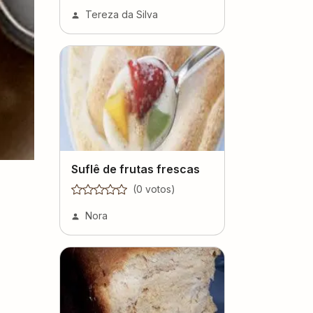
Tereza da Silva
Suflê de frutas frescas
(
0
voto
s
)
Nora