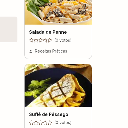
Salada de Penne
(
0
voto
s
)
Receitas Práticas
Suflê de Pêssego
(
0
voto
s
)