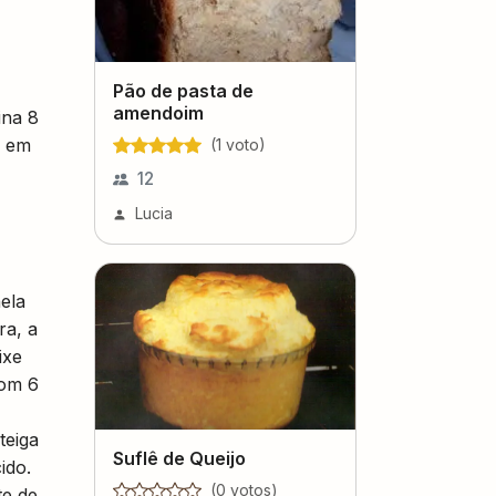
Pão de pasta de
amendoim
ina 8
e em
(
1
voto
)
12
Lucia
ela
ra, a
ixe
com 6
teiga
Suflê de Queijo
ido.
(
0
voto
s
)
te de