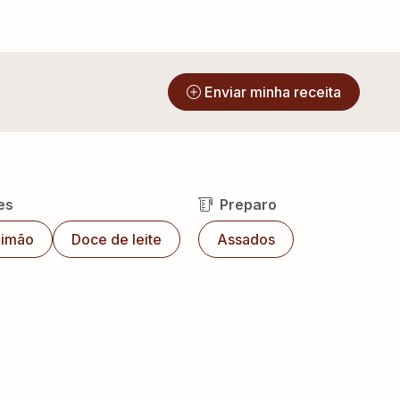
?
Enviar minha receita
es
Preparo
Limão
Doce de leite
Assados