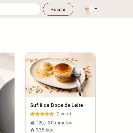
Buscar
Suflê de Doce de Leite
(
1
voto
)
12
30 minutos
336
kcal