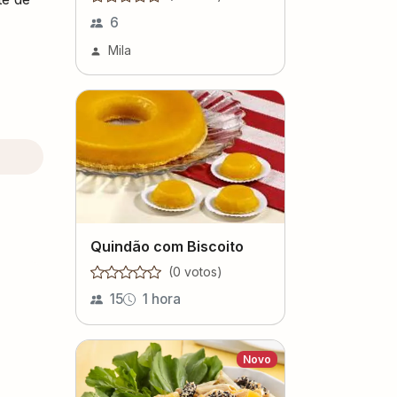
6
Mila
Quindão com Biscoito
(
0
voto
s
)
15
1 hora
Novo