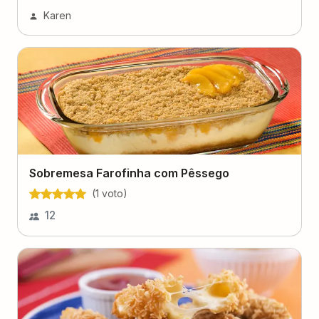
Karen
Sobremesa Farofinha com Pêssego
(
1
voto
)
12