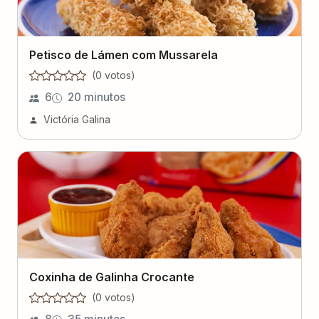
Petisco de Lámen com Mussarela
(
0
voto
s
)
6
20 minutos
Victória Galina
Coxinha de Galinha Crocante
(
0
voto
s
)