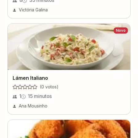
8
35 minutos
Victória Galina
Novo
Lámen Italiano
(
0
voto
s
)
1
15 minutos
Ana Mousinho