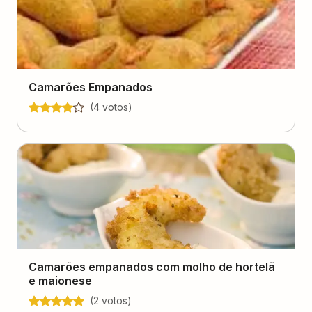
Camarões Empanados
(
4
voto
s
)
Camarões empanados com molho de hortelã
e maionese
(
2
voto
s
)