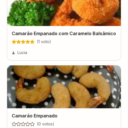
Camarão Empanado com Caramelo Balsâmico
(
1
voto
)
Lucia
Camarão Empanado
(
0
voto
s
)