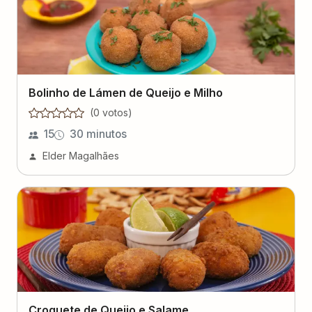
Bolinho de Lámen de Queijo e Milho
(
0
voto
s
)
15
30 minutos
Elder Magalhães
Croquete de Queijo e Salame