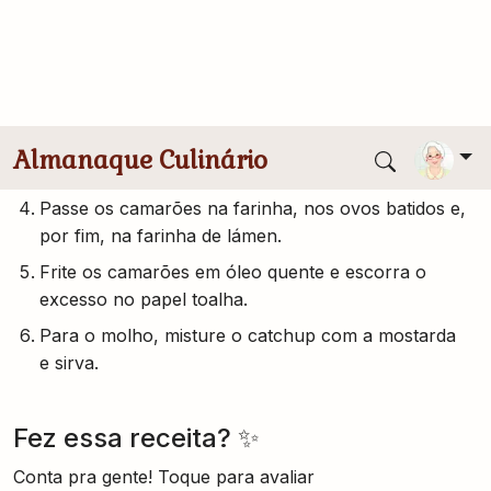
Modo de Preparo
Triture o lámen Fortaleza no liquidificador,
formando uma farofinha irregular. Reserve.
Tempere os camarões com sal e pimenta-do-reino.
Bata os ovos e reserve.
Passe os camarões na farinha, nos ovos batidos e,
por fim, na farinha de lámen.
Frite os camarões em óleo quente e escorra o
excesso no papel toalha.
Para o molho, misture o catchup com a mostarda
e sirva.
Fez essa receita? ✨
Conta pra gente! Toque para avaliar