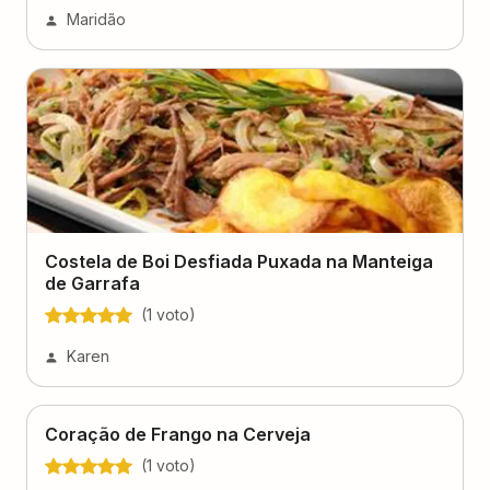
Maridão
Costela de Boi Desfiada Puxada na Manteiga
de Garrafa
(
1
voto
)
Karen
Coração de Frango na Cerveja
(
1
voto
)