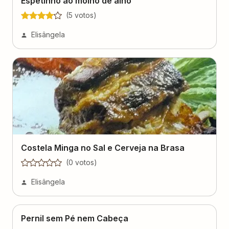
Espetinho ao molho de alho
(
5
voto
s
)
Elisângela
Costela Minga no Sal e Cerveja na Brasa
(
0
voto
s
)
Elisângela
Pernil sem Pé nem Cabeça