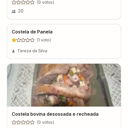
(
0
voto
s
)
20
Costela de Panela
(
1
voto
)
Tereza da Silva
Costela bovina desossada e recheada
(
0
voto
s
)