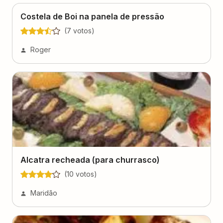
Costela de Boi na panela de pressão
(
7
voto
s
)
Roger
Alcatra recheada (para churrasco)
(
10
voto
s
)
Maridão