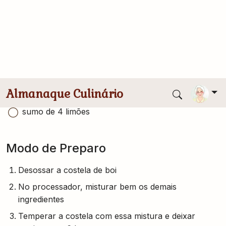
folhas de manjericão
pimenta calabresa à gosto
6 quilos de costela de boi
3 copos de vinho tinto
1 cabeça de alho
2 cebolas roxas
sumo de 4 limões
Modo de Preparo
Desossar a costela de boi
No processador, misturar bem os demais
ingredientes
Temperar a costela com essa mistura e deixar