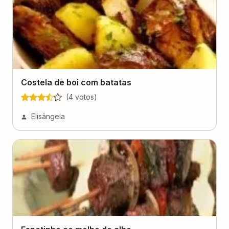
Costela de boi com batatas
(
4
voto
s
)
Elisângela