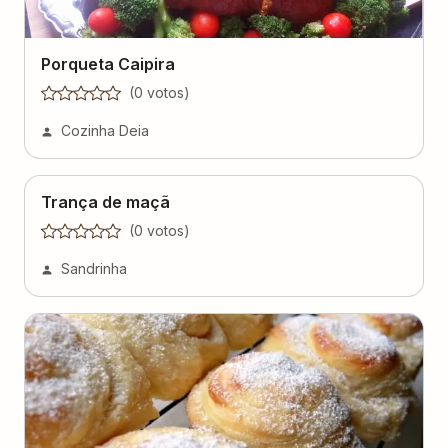
Porqueta Caipira
(
0
voto
s
)
Cozinha Deia
Trança de maçã
(
0
voto
s
)
Sandrinha