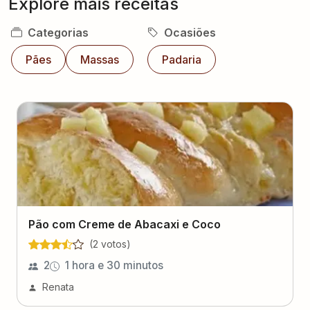
Explore mais receitas
Categorias
Ocasiões
Pães
Massas
Padaria
Pão com Creme de Abacaxi e Coco
(
2
voto
s
)
2
1 hora e 30 minutos
Renata