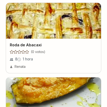
Roda de Abacaxi
(
0
voto
s
)
8
1 hora
Renata