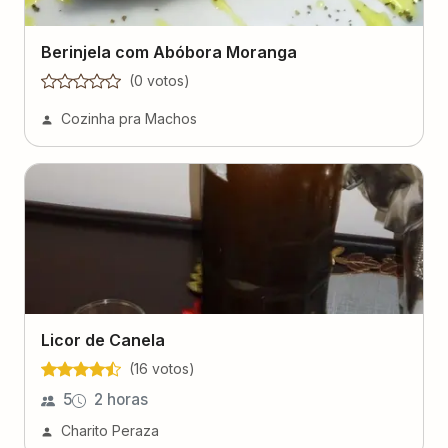
Berinjela com Abóbora Moranga
(
0
voto
s
)
Cozinha pra Machos
Licor de Canela
(
16
voto
s
)
5
2 horas
Charito Peraza