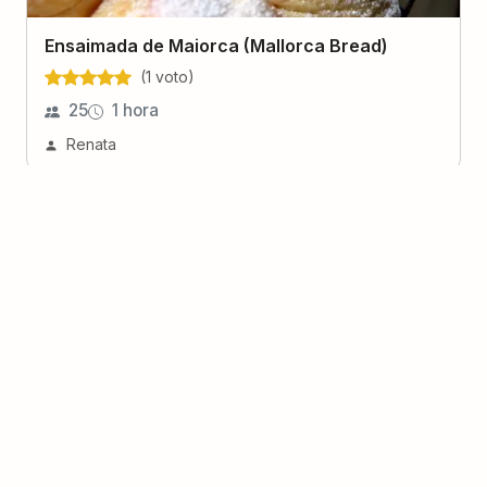
Ensaimada de Maiorca (Mallorca Bread)
(
1
voto
)
25
1 hora
Renata
Pão Doce de Massa Mole
(
6
voto
s
)
25
1 hora e 30 minutos
Renata