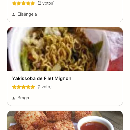
(
2
voto
s
)
Elisângela
Yakissoba de Filet Mignon
(
1
voto
)
Braga