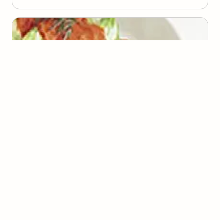
Rolinho de Frango e Acelga
(
0
voto
s
)
4
Lucia