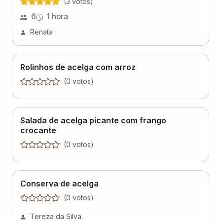
(
3
voto
s
)
6
1 hora
Renata
Rolinhos de acelga com arroz
(
0
voto
s
)
Salada de acelga picante com frango
crocante
(
0
voto
s
)
Conserva de acelga
(
0
voto
s
)
Tereza da Silva