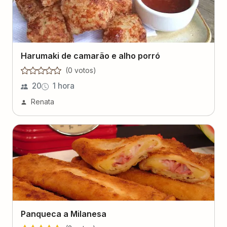
Harumaki de camarão e alho porró
(
0
voto
s
)
20
1 hora
Renata
Panqueca a Milanesa