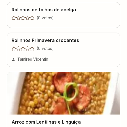
Rolinhos de folhas de acelga
(
0
voto
s
)
Rolinhos Primavera crocantes
(
0
voto
s
)
Tamires Vicentin
Arroz com Lentilhas e Linguiça