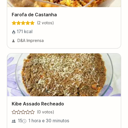
Farofa de Castanha
(
2
voto
s
)
171
kcal
D&A Imprensa
Kibe Assado Recheado
(
0
voto
s
)
15
1 hora e 30 minutos