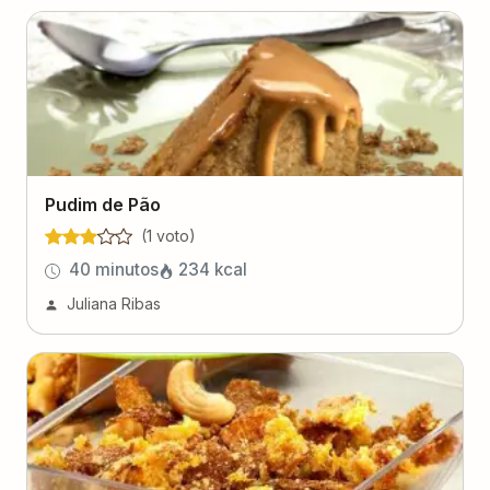
Pudim de Pão
(
1
voto
)
40 minutos
234
kcal
Juliana Ribas