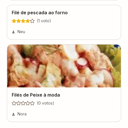
Filé de pescada ao forno
(
1
voto
)
Neu
Filés de Peixe à moda
(
0
voto
s
)
Nora