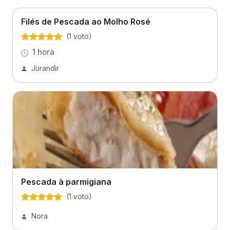
Filés de Pescada ao Molho Rosé
(
1
voto
)
1 hora
Jurandir
Pescada à parmigiana
(
1
voto
)
Nora