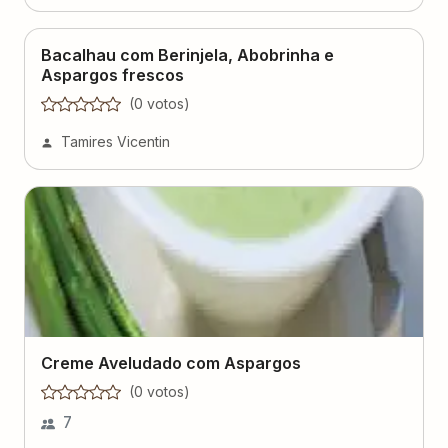
Bacalhau com Berinjela, Abobrinha e
Aspargos frescos
(
0
voto
s
)
Tamires Vicentin
Creme Aveludado com Aspargos
(
0
voto
s
)
7