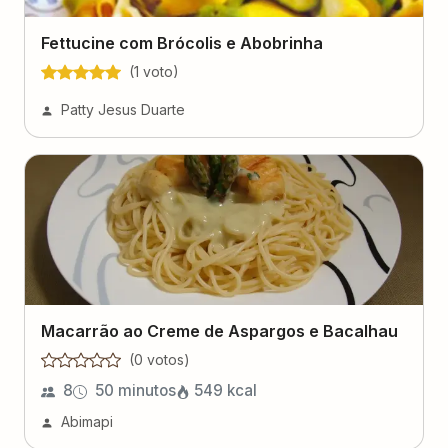
Fettucine com Brócolis e Abobrinha
(
1
voto
)
Patty Jesus Duarte
Macarrão ao Creme de Aspargos e Bacalhau
(
0
voto
s
)
8
50 minutos
549
kcal
Abimapi