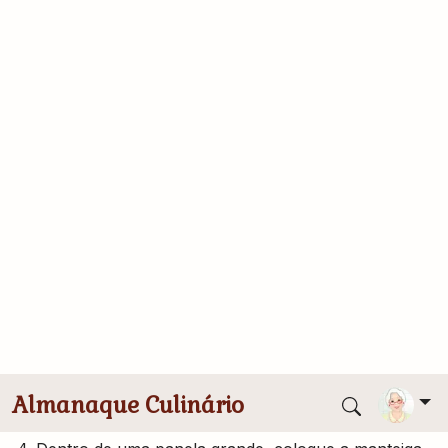
1 unidade(s) cenoura pequena cortada em cubos
125 ml creme de leite fresco
500 g fettucine de grano duro
30 g queijo parmesão
sal e pimenta-do-reino a gosto
Modo de Preparo
Corte a cauda dos aspargos e corta-los em rodelas
de 1 cm
Coloque dentro de um recipiente resistente ao
calor e acrescentar água fervente deixando por 2
min
Reservar.
Dentro de uma panela grande, coloque a manteiga,