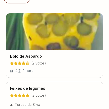
Bolo de Aspargo
(
2
voto
s
)
4
1 hora
Feixes de legumes
(
2
voto
s
)
Tereza da Silva