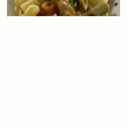
Penne ao Molho de Cerveja
(
0
voto
s
)
5
30 minutos
Lucia
Penne a Menegale
(
0
voto
s
)