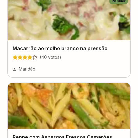
Popular
Macarrão ao molho branco na pressão
(
40
voto
s
)
Maridão
Penne com Aspargos Frescos Camarões