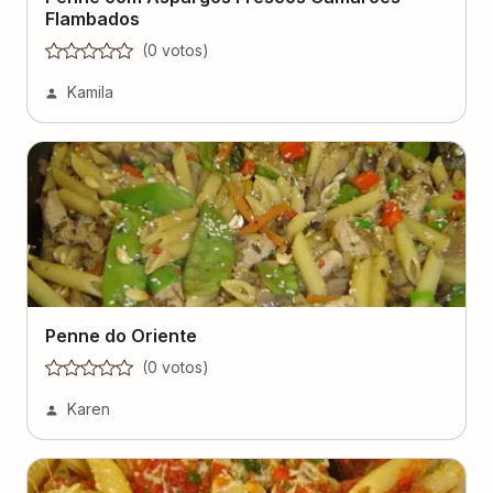
Flambados
(
0
voto
s
)
Kamila
Penne do Oriente
(
0
voto
s
)
Karen