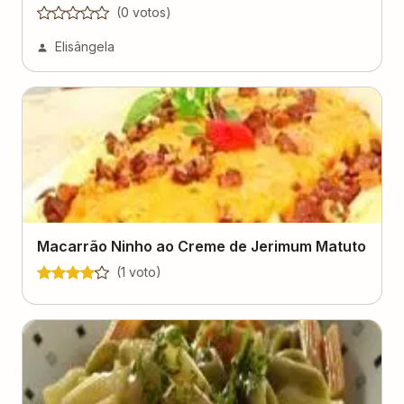
(
0
voto
s
)
Elisângela
Macarrão Ninho ao Creme de Jerimum Matuto
(
1
voto
)