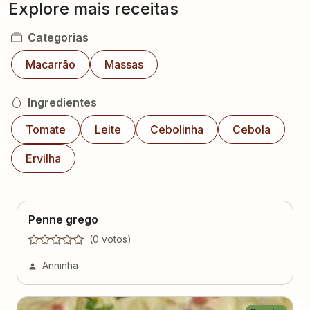
Explore mais receitas
Categorias
Macarrão
Massas
Ingredientes
Tomate
Leite
Cebolinha
Cebola
Ervilha
Penne grego
(
0
voto
s
)
Anninha