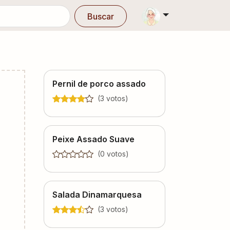
Buscar
Pernil de porco assado
(
3
voto
s
)
Peixe Assado Suave
(
0
voto
s
)
Salada Dinamarquesa
(
3
voto
s
)