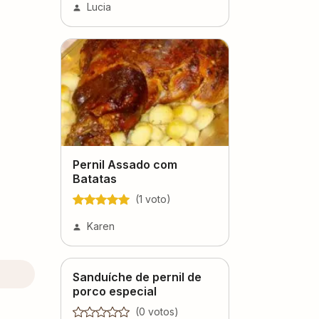
Lucia
Pernil Assado com
Batatas
(
1
voto
)
Karen
Sanduíche de pernil de
porco especial
(
0
voto
s
)