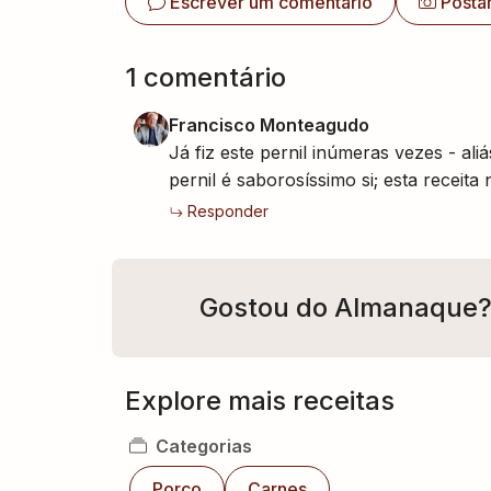
Escrever um comentário
Posta
1
comentário
Francisco Monteagudo
Já fiz este pernil inúmeras vezes - ali
pernil é saborosíssimo si; esta receita
Responder
Gostou do Almanaque
Explore mais receitas
Categorias
Porco
Carnes