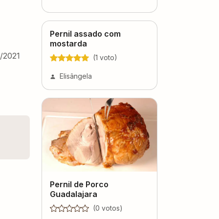
Pernil assado com
mostarda
2/2021
(
1
voto
)
Elisângela
Pernil de Porco
Guadalajara
(
0
voto
s
)