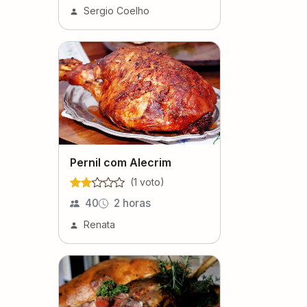
Sergio Coelho
Pernil com Alecrim
(
1
voto
)
40
2 horas
Renata