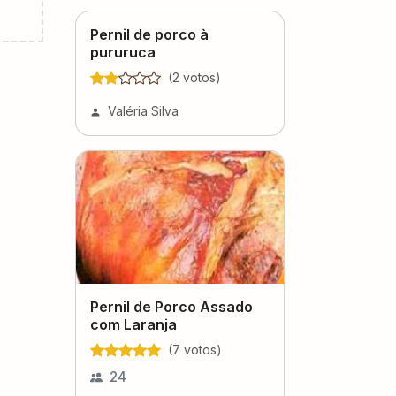
Pernil de porco à
pururuca
(
2
voto
s
)
Valéria Silva
Pernil de Porco Assado
com Laranja
(
7
voto
s
)
24