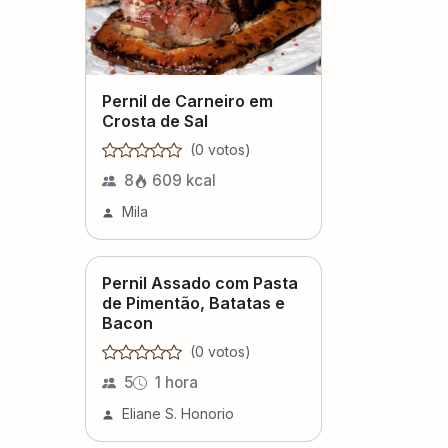
Pernil de Carneiro em
Crosta de Sal
(
0
voto
s
)
8
609
kcal
Mila
Pernil Assado com Pasta
de Pimentão, Batatas e
Bacon
(
0
voto
s
)
5
1 hora
Eliane S. Honorio