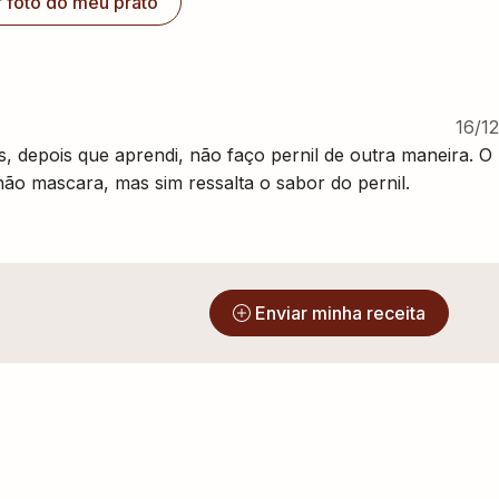
r foto do meu prato
16/1
ás, depois que aprendi, não faço pernil de outra maneira. O
 não mascara, mas sim ressalta o sabor do pernil.
?
Enviar minha receita