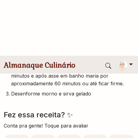
1 garrafa pequena de leite de coco
1 xícara de coco ralado
1 xícara de açúcar para a calda de caramelo
Modo de Preparo
Caramelize a forma de pudim da forma tradicional.
Bata todos os ingredientes no liquidificador por 5
minutos e após asse em banho maria por
aproximadamente 60 minutos ou até ficar firme.
Desenforme morno e sirva gelado
Fez essa receita? ✨
Conta pra gente! Toque para avaliar