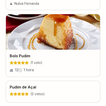
Nubia Fernanda
Bolo Pudim
(
1
voto
)
12
1 hora
Pudim de Açaí
(
2
voto
s
)