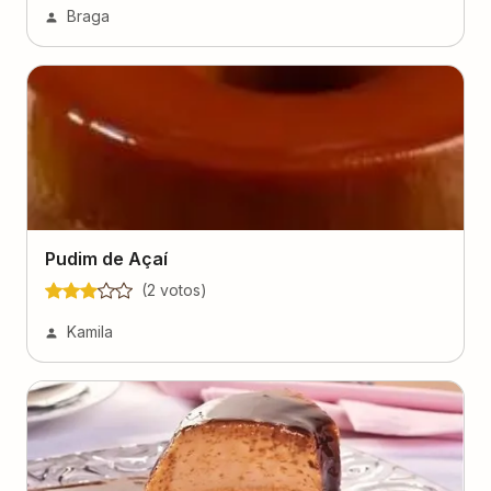
Braga
Pudim de Açaí
(
2
voto
s
)
Kamila