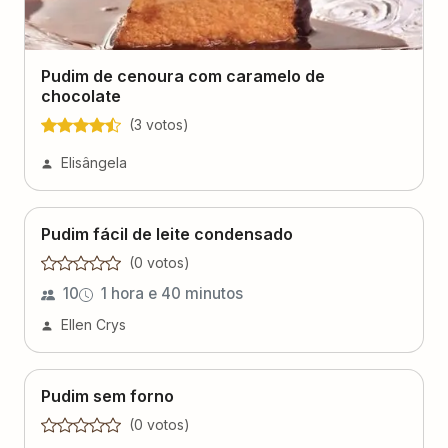
Pudim de cenoura com caramelo de
chocolate
(
3
voto
s
)
Elisângela
Pudim fácil de leite condensado
(
0
voto
s
)
10
1 hora e 40 minutos
Ellen Crys
Pudim sem forno
(
0
voto
s
)