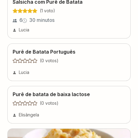
Salsicha com Purê de Batata
(
1
voto
)
6
30 minutos
Lucia
Purê de Batata Português
(
0
voto
s
)
Lucia
Purê de batata de baixa lactose
(
0
voto
s
)
Elisângela