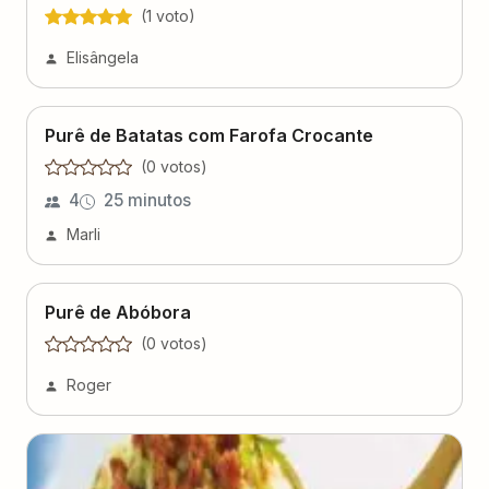
(
1
voto
)
Elisângela
Purê de Batatas com Farofa Crocante
(
0
voto
s
)
4
25 minutos
Marli
Purê de Abóbora
(
0
voto
s
)
Roger