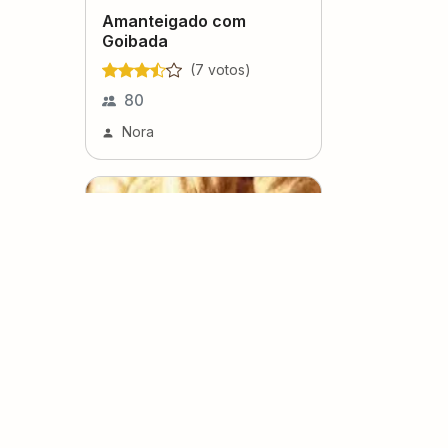
Amanteigado com
Goibada
(
7
voto
s
)
80
Nora
Sequilho com Azeite de
Oliva
(
0
voto
s
)
60
20 minutos