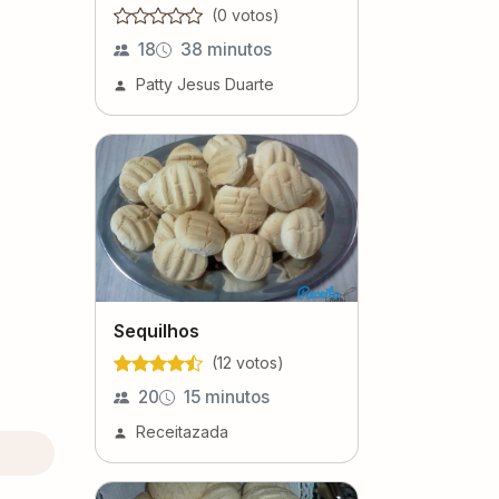
(
0
voto
s
)
18
38 minutos
Patty Jesus Duarte
Sequilhos
(
12
voto
s
)
20
15 minutos
Receitazada