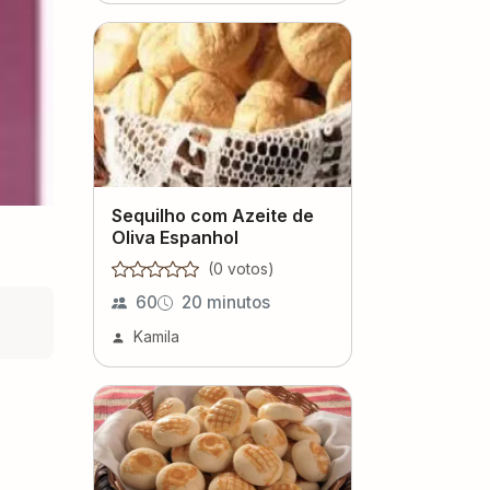
Sequilho com Azeite de
Oliva Espanhol
(
0
voto
s
)
60
20 minutos
Kamila