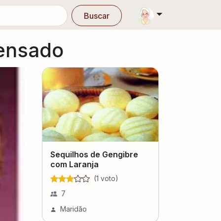
Buscar
densado
Sequilhos de Gengibre
com Laranja
(
1
voto
)
7
Maridão