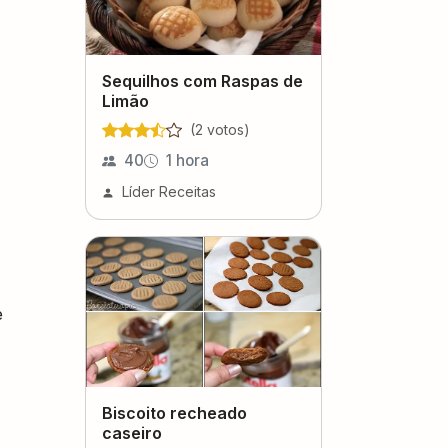
Sequilhos com Raspas de
Limão
(
2
voto
s
)
40
1 hora
Líder Receitas
e
Biscoito recheado
caseiro