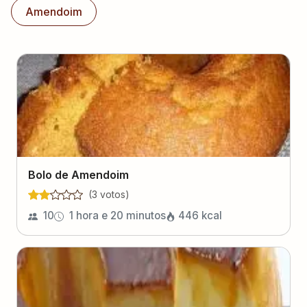
Amendoim
Bolo de Amendoim
(
3
voto
s
)
10
1 hora e 20 minutos
446
kcal