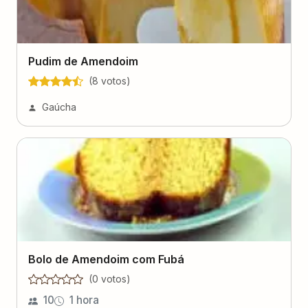
Pudim de Amendoim
(
8
voto
s
)
Gaúcha
Bolo de Amendoim com Fubá
(
0
voto
s
)
10
1 hora