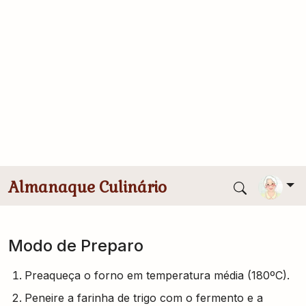
1 colheres (sopa) fermento em pó
1 colheres (chá) canela em pó
5 colheres (sopa) azeite de oliva espanhol
1/2 xícara (chá) açúcar
1 ovo
1/2 kg amendoim torrado e moído
1 caixinha leite condensado
1 xícara (chá) uva-passa
1/2 xícara (chá) creme de leite
Modo de Preparo
Preaqueça o forno em temperatura média (180ºC).
Peneire a farinha de trigo com o fermento e a