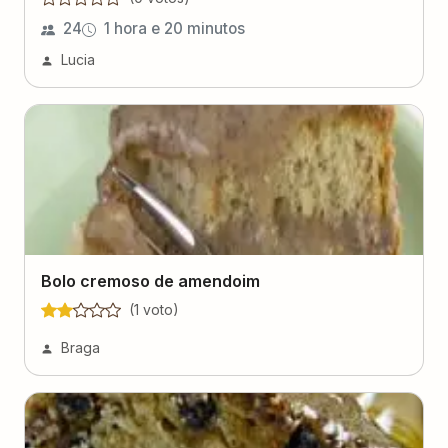
24
1 hora e 20 minutos
Lucia
Bolo cremoso de amendoim
(
1
voto
)
Braga