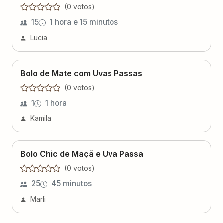
(
0
voto
s
)
15
1 hora e 15 minutos
Lucia
Bolo de Mate com Uvas Passas
(
0
voto
s
)
1
1 hora
Kamila
Bolo Chic de Maçã e Uva Passa
(
0
voto
s
)
25
45 minutos
Marli