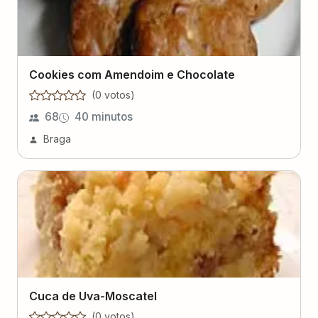
Cookies com Amendoim e Chocolate
(
0
voto
s
)
68
40 minutos
Braga
Cuca de Uva-Moscatel
(
0
voto
s
)