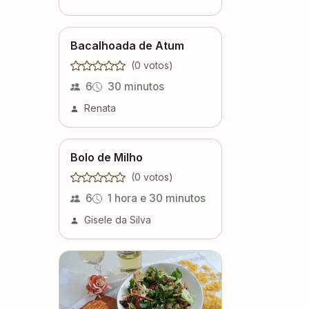
Bacalhoada de Atum
(
0
voto
s
)
6
30 minutos
Renata
Bolo de Milho
(
0
voto
s
)
6
1 hora e 30 minutos
Gisele da Silva