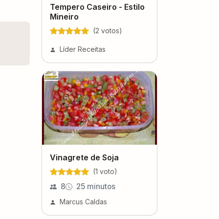
Tempero Caseiro - Estilo
Mineiro
(
2
voto
s
)
Líder Receitas
Vinagrete de Soja
(
1
voto
)
8
25 minutos
Marcus Caldas