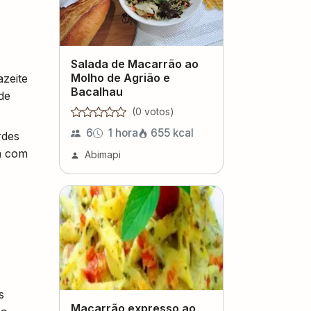
Salada de Macarrão ao
Molho de Agrião e
azeite
Bacalhau
de
(
0
voto
s
)
6
1 hora
655
kcal
rdes
la com
Abimapi
s
Macarrão expresso ao