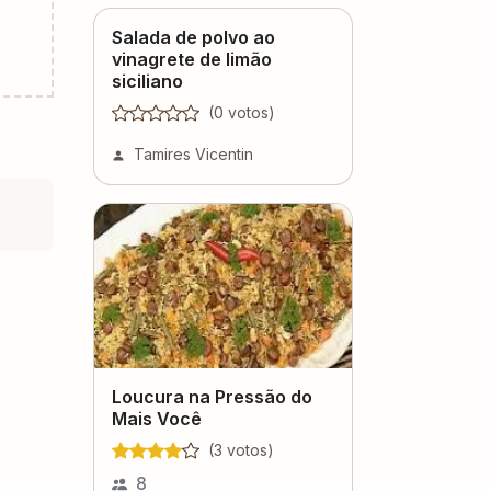
Salada de polvo ao
vinagrete de limão
siciliano
(
0
voto
s
)
Tamires Vicentin
Loucura na Pressão do
Mais Você
(
3
voto
s
)
8