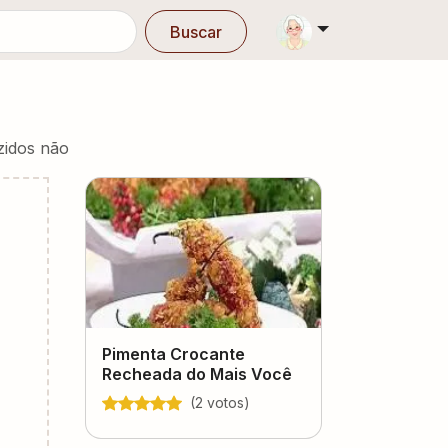
Buscar
zidos não
Pimenta Crocante
Recheada do Mais Você
(
2
voto
s
)