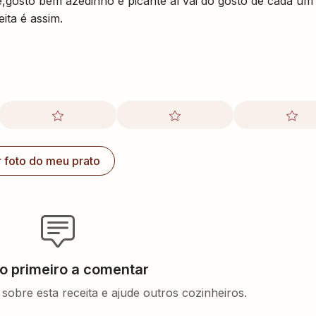
,gosto bem azedinho e picante aí vai do gosto de cada um
ita é assim.
r foto do meu prato
 o primeiro a comentar
sobre esta receita e ajude outros cozinheiros.