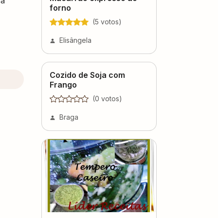
 a
forno
(
5
voto
s
)
Elisângela
Cozido de Soja com
Frango
(
0
voto
s
)
Braga