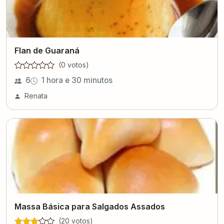
Flan de Guaraná
(
0
voto
s
)
6
1 hora e 30 minutos
Renata
Massa Básica para Salgados Assados
(
20
voto
s
)