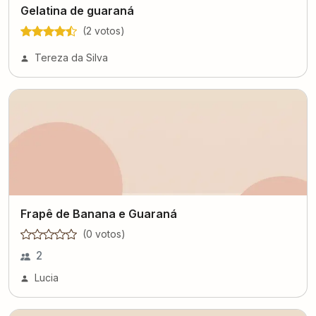
Gelatina de guaraná
(
2
voto
s
)
Tereza da Silva
Frapê de Banana e Guaraná
(
0
voto
s
)
2
Lucia