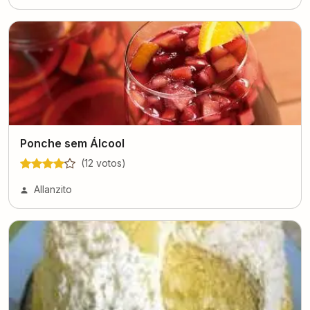
Ponche sem Álcool
(
12
voto
s
)
Allanzito