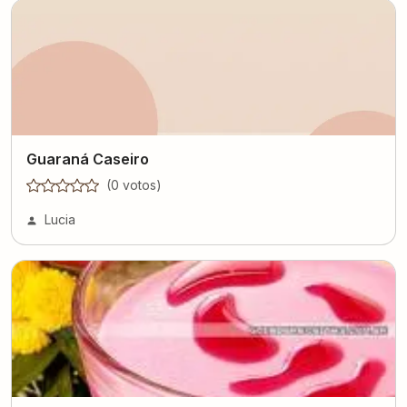
Guaraná Caseiro
(
0
voto
s
)
Lucia