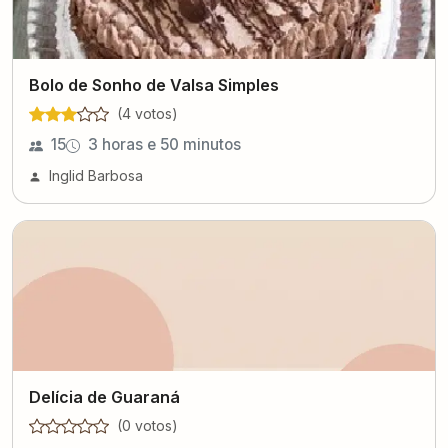
Bolo de Sonho de Valsa Simples
(
4
voto
s
)
15
3 horas e 50 minutos
Inglid Barbosa
Delícia de Guaraná
(
0
voto
s
)