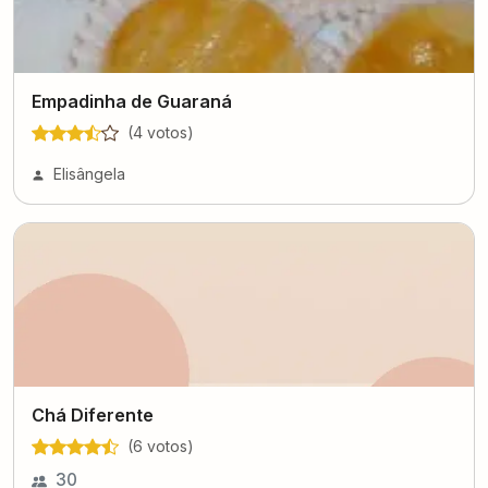
Empadinha de Guaraná
(
4
voto
s
)
Elisângela
Chá Diferente
(
6
voto
s
)
30