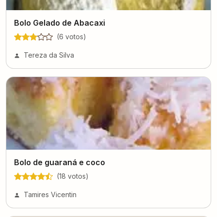
Bolo Gelado de Abacaxi
(
6
voto
s
)
Tereza da Silva
Bolo de guaraná e coco
(
18
voto
s
)
Tamires Vicentin