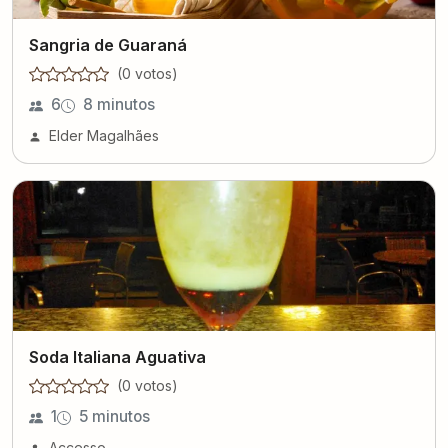
Sangria de Guaraná
(
0
voto
s
)
6
8 minutos
Elder Magalhães
Soda Italiana Aguativa
(
0
voto
s
)
1
5 minutos
Accesso