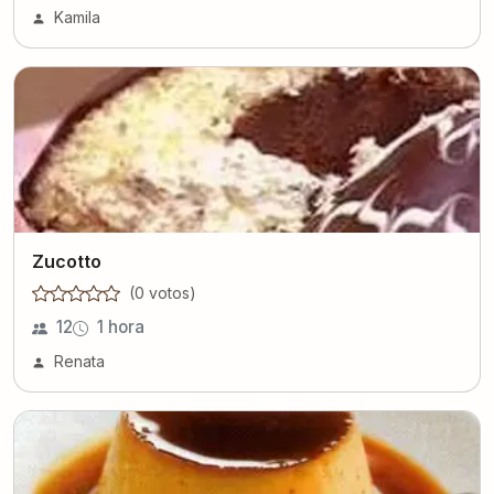
Kamila
Zucotto
(
0
voto
s
)
12
1 hora
Renata