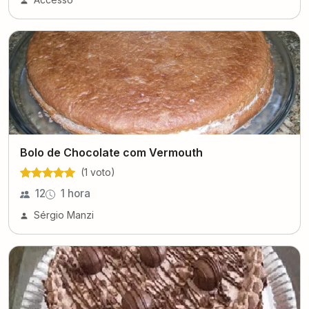
Bolo de Chocolate com Vermouth
(
1
voto
)
12
1 hora
Sérgio Manzi