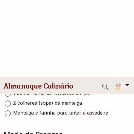
Conversor de medidas
3 ovos
1 xícara de fubá
1 xícara de farinha de trigo
1 xícara de leite
1 xícara de leite de coco
1 xícara de ricota
3/4 xícara de açúcar mascavo ou demerara
1 colher (chá) de fermento em pó
2 colheres (sopa) de manteiga
Manteiga e farinha para untar a assadeira