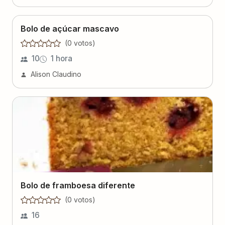
Bolo de açúcar mascavo
(
0
voto
s
)
10
1 hora
Alison Claudino
Bolo de framboesa diferente
(
0
voto
s
)
16