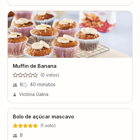
Muffin de Banana
(
0
voto
s
)
8
40 minutos
Victória Galina
Bolo de açúcar mascavo
(
1
voto
)
8