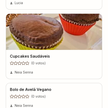
Lucia
Cupcakes Saudáveis
(
0
voto
s
)
Neia Senna
Bolo de Avelã Vegano
(
0
voto
s
)
Neia Senna