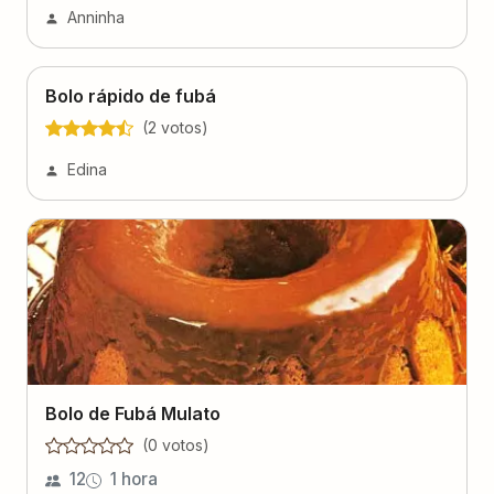
Anninha
Bolo rápido de fubá
(
2
voto
s
)
Edina
Bolo de Fubá Mulato
(
0
voto
s
)
12
1 hora