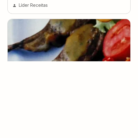
Líder Receitas
Carré de Carneiro com Cominho
(
1
voto
)
Elisângela