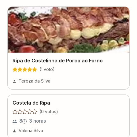
Ripa de Costelinha de Porco ao Forno
(
1
voto
)
Tereza da Silva
Costela de Ripa
(
0
voto
s
)
8
3 horas
Valéria Silva