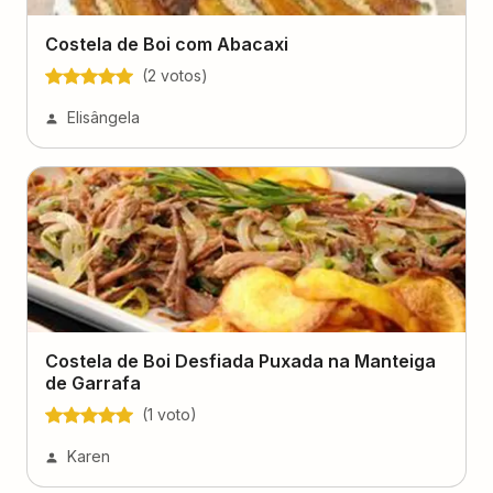
Costela de Boi com Abacaxi
(
2
voto
s
)
Elisângela
Costela de Boi Desfiada Puxada na Manteiga
de Garrafa
(
1
voto
)
Karen