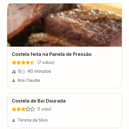
Costela feita na Panela de Pressão
(
7
voto
s
)
6
40 minutos
Ana Claudia
Costela de Boi Dourada
(
1
voto
)
Tereza da Silva