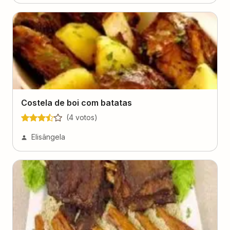
Costela de boi com batatas
(
4
voto
s
)
Elisângela