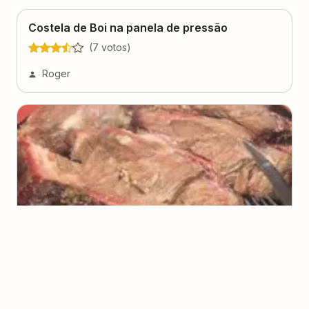
Costela de Boi na panela de pressão
(
7
voto
s
)
Roger
Costela no Bafo
(
0
voto
s
)
Elisângela