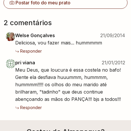
Postar foto do meu prato
2
comentário
s
Welse Gonçalves
21/09/2014
Deliciosa, vou fazer mais... hummmmm
Responder
pri viana
21/01/2012
Meu Deus, que loucura é essa costela no bafo!
Gente ela desfiava huuummm, hummmm,
hummmm!!!!! os olhos do meu marido até
brilharam, "tadinho" que deus continue
abençoando as mãos do PANÇA!!! bjs a todos!!!
Responder