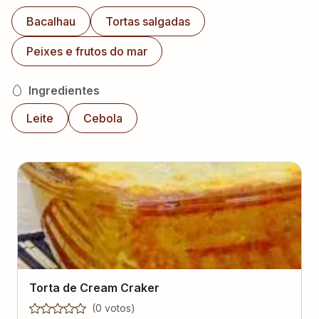
Bacalhau
Tortas salgadas
Peixes e frutos do mar
Ingredientes
Leite
Cebola
Torta de Cream Craker
(
0
voto
s
)