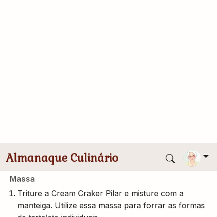
100g de manteiga
Decoração
Pimentões coloridos cortados em tiras
Modo de Preparo
Creme
Em uma panela, refogue a cebola ralada no azeite.
Acrescente o bacalhau, o creme de leite e o
requeijão, deixando ferver até encorpar. Depois de
esfriar um pouco, misture os ovos e finalize com a
salsa picada a gosto.
Massa
Triture a Cream Craker Pilar e misture com a
manteiga. Utilize essa massa para forrar as formas