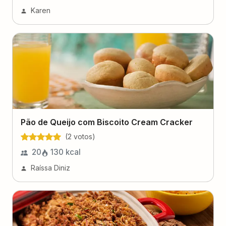
Karen
Pão de Queijo com Biscoito Cream Cracker
(
2
voto
s
)
20
130
kcal
Raíssa Diniz