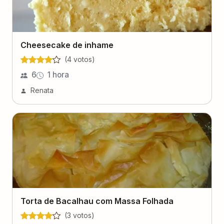
Cheesecake de inhame
(
4
voto
s
)
6
1 hora
Renata
Torta de Bacalhau com Massa Folhada
(
3
voto
s
)