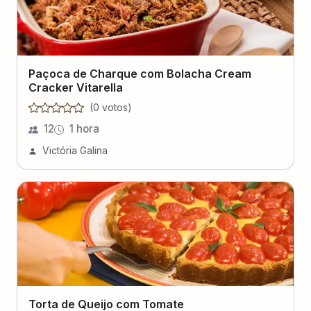
Paçoca de Charque com Bolacha Cream
Cracker Vitarella
(
0
voto
s
)
12
1 hora
Victória Galina
Torta de Queijo com Tomate