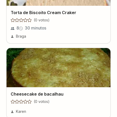
Torta de Biscoito Cream Craker
(
0
voto
s
)
8
30 minutos
Braga
Cheesecake de bacalhau
(
0
voto
s
)
Karen