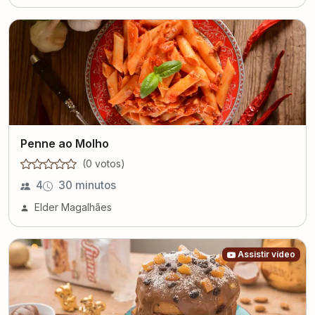
Penne ao Molho
(
0
voto
s
)
4
30 minutos
Elder Magalhães
Assistir vídeo