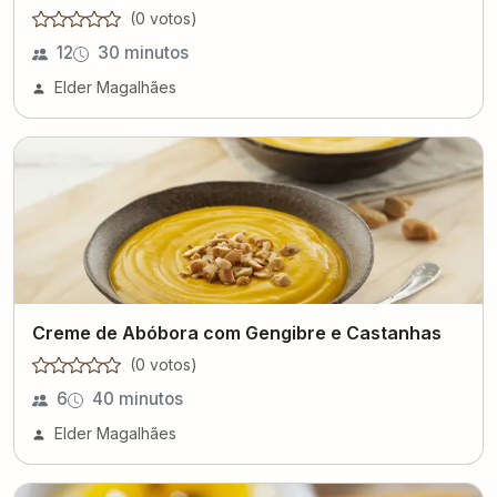
(
0
voto
s
)
12
30 minutos
Elder Magalhães
Creme de Abóbora com Gengibre e Castanhas
(
0
voto
s
)
6
40 minutos
Elder Magalhães