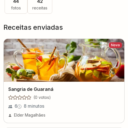
44
42
fotos
receitas
Receitas enviadas
Novo
Sangria de Guaraná
(
0
voto
s
)
6
8 minutos
Elder Magalhães