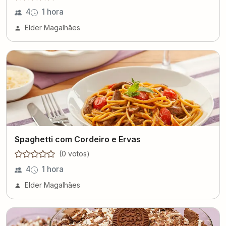
4
1 hora
Elder Magalhães
Spaghetti com Cordeiro e Ervas
(
0
voto
s
)
4
1 hora
Elder Magalhães