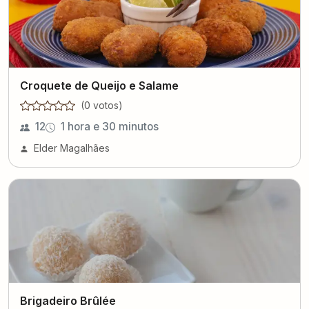
Croquete de Queijo e Salame
(
0
voto
s
)
12
1 hora e 30 minutos
Elder Magalhães
Brigadeiro Brûlée