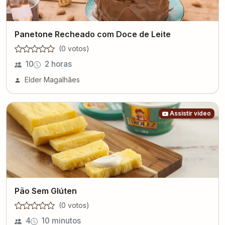
Panetone Recheado com Doce de Leite
(
0
voto
s
)
10
2 horas
Elder Magalhães
Assistir vídeo
Pão Sem Glúten
(
0
voto
s
)
4
10 minutos