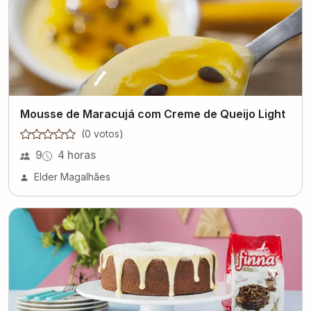
Mousse de Maracujá com Creme de Queijo Light
(
0
voto
s
)
9
4 horas
Elder Magalhães