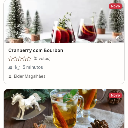
Novo
Cranberry com Bourbon
(
0
voto
s
)
1
5 minutos
Elder Magalhães
Novo