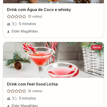
Drink com Água de Coco e whisky
(
0
voto
s
)
1
5 minutos
Elder Magalhães
Novo
Drink com Feel Good Lichia
(
0
voto
s
)
1
5 minutos
Elder Magalhães