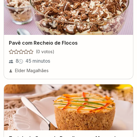
Pavê com Recheio de Flocos
(
0
voto
s
)
8
45 minutos
Elder Magalhães