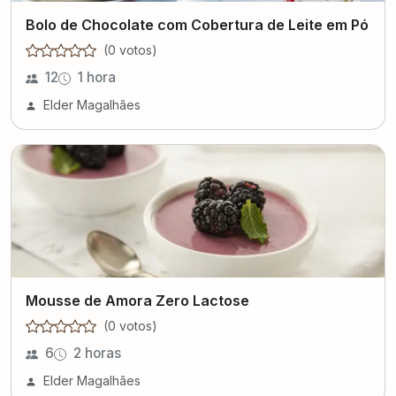
Bolo de Chocolate com Cobertura de Leite em Pó
(
0
voto
s
)
12
1 hora
Elder Magalhães
Mousse de Amora Zero Lactose
(
0
voto
s
)
6
2 horas
Elder Magalhães