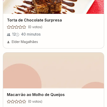
Torta de Chocolate Surpresa
(
0
voto
s
)
12
40 minutos
Elder Magalhães
Macarrão ao Molho de Queijos
(
0
voto
s
)