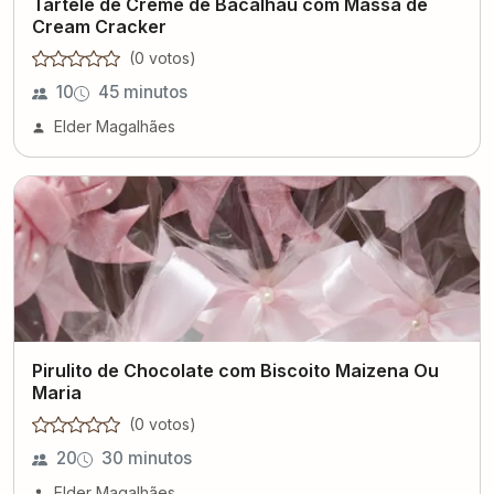
Tartele de Creme de Bacalhau com Massa de
Cream Cracker
(
0
voto
s
)
10
45 minutos
Elder Magalhães
Pirulito de Chocolate com Biscoito Maizena Ou
Maria
(
0
voto
s
)
20
30 minutos
Elder Magalhães