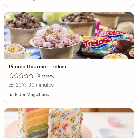
Pipoca Gourmet Treloso
(
0
voto
s
)
20
30 minutos
Elder Magalhães