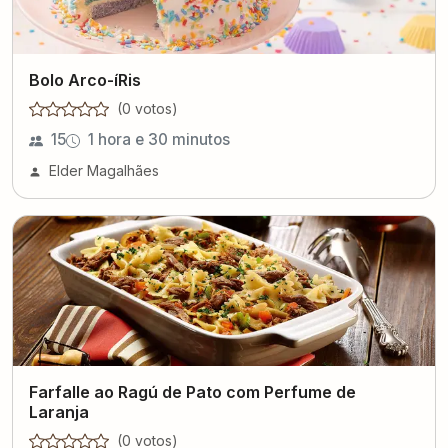
Bolo Arco-íRis
(
0
voto
s
)
15
1 hora e 30 minutos
Elder Magalhães
Farfalle ao Ragú de Pato com Perfume de
Laranja
(
0
voto
s
)