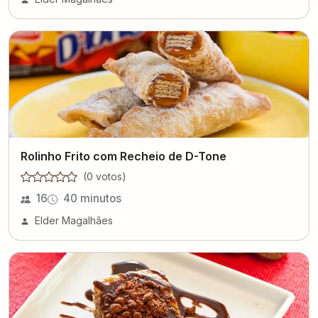
Rolinho Frito com Recheio de D-Tone
(
0
voto
s
)
16
40 minutos
Elder Magalhães