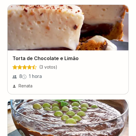
Torta de Chocolate e Limão
(
3
voto
s
)
8
1 hora
Renata