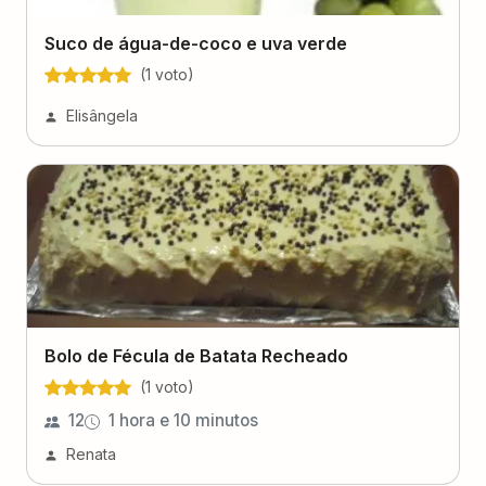
Suco de água-de-coco e uva verde
(
1
voto
)
Elisângela
Bolo de Fécula de Batata Recheado
(
1
voto
)
12
1 hora e 10 minutos
Renata