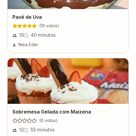
Pavê de Uva
(
10
voto
s
)
10
40 minutos
Neia Eder
Sobremesa Gelada com Maizena
(
0
voto
s
)
12
55 minutos