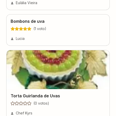
Eulália Vieira
Bombons de uva
(
1
voto
)
Lucia
Torta Guirlanda de Uvas
(
0
voto
s
)
Chef Kyrs