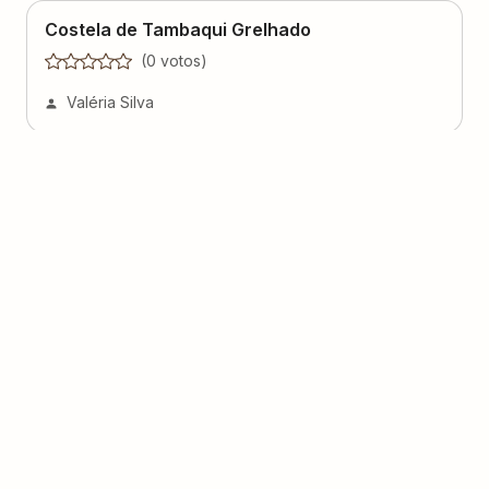
Costela de Tambaqui Grelhado
(
0
voto
s
)
Valéria Silva
Guisado de lulas e camarões
(
0
voto
s
)
Lucia