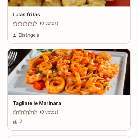
Lulas fritas
(
0
voto
s
)
Elisângela
Tagliatelle Marinara
(
0
voto
s
)
2