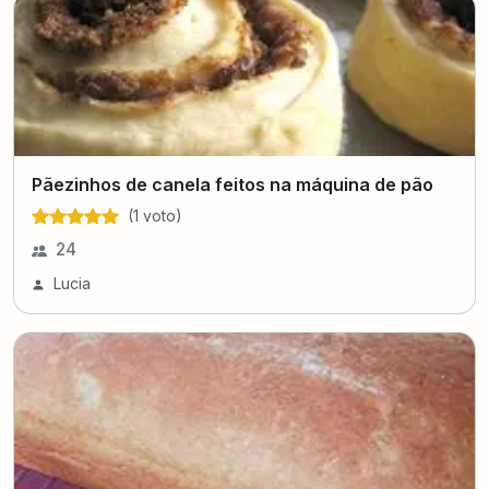
Pãezinhos de canela feitos na máquina de pão
(
1
voto
)
24
Lucia