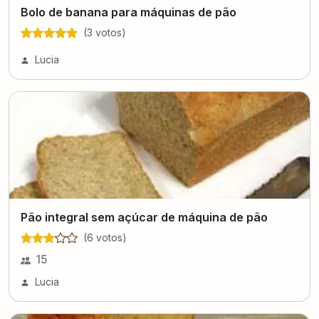
Bolo de banana para máquinas de pão
(
3
voto
s
)
Lucia
Pão integral sem açúcar de máquina de pão
(
6
voto
s
)
15
Lucia