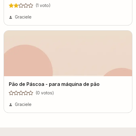
(
1
voto
)
Graciele
Pão de Páscoa - para máquina de pão
(
0
voto
s
)
Graciele