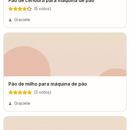
Pão de cenoura para máquina de pão
(
5
voto
s
)
Graciele
Pão de milho para máquina de pão
(
3
voto
s
)
Graciele