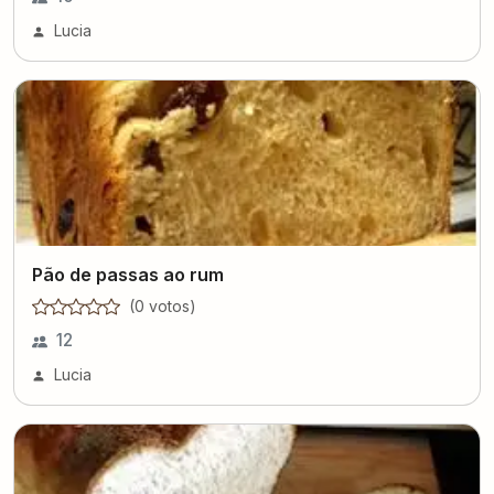
Lucia
Pão de passas ao rum
(
0
voto
s
)
12
Lucia