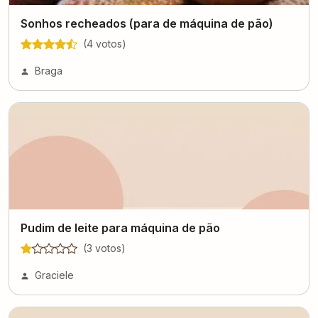
Sonhos recheados (para de máquina de pão)
(
4
voto
s
)
Braga
Pudim de leite para máquina de pão
(
3
voto
s
)
Graciele