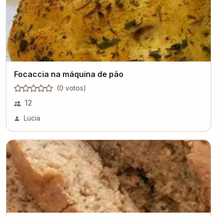
Focaccia na máquina de pão
(
0
voto
s
)
12
Lucia