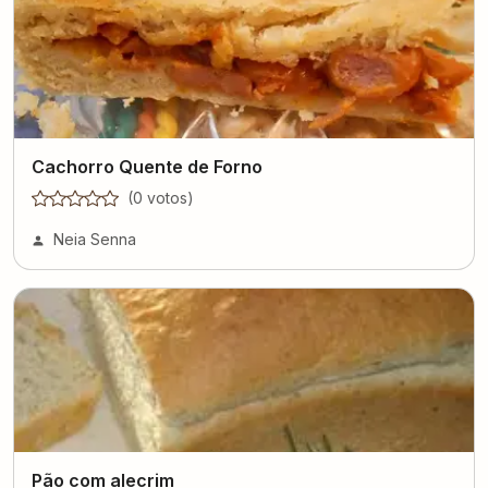
Cachorro Quente de Forno
(
0
voto
s
)
Neia Senna
Pão com alecrim