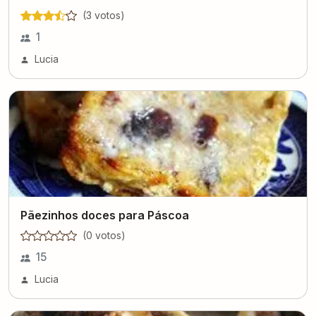
(
3
voto
s
)
1
Lucia
Pãezinhos doces para Páscoa
(
0
voto
s
)
15
Lucia