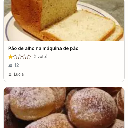
Pão de alho na máquina de pão
(
1
voto
)
12
Lucia