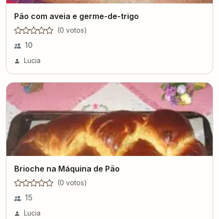
Pão com aveia e germe-de-trigo
(
0
voto
s
)
10
Lucia
Brioche na Máquina de Pão
(
0
voto
s
)
15
Lucia