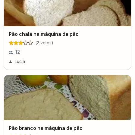
Pão chalá na máquina de pão
(
2
voto
s
)
12
Lucia
Pão branco na máquina de pão