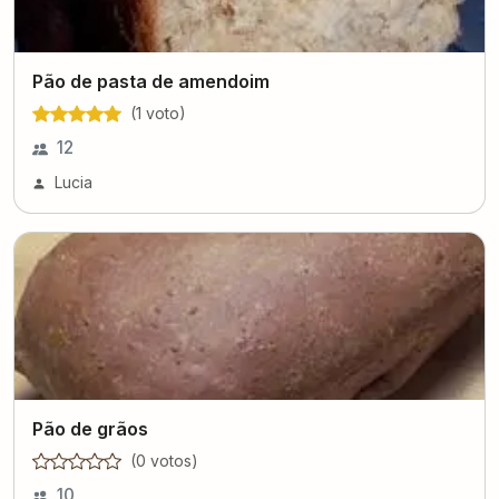
Pão de pasta de amendoim
(
1
voto
)
12
Lucia
Pão de grãos
(
0
voto
s
)
10