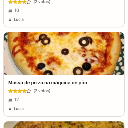
(
2
voto
s
)
10
Lucia
Massa de pizza na máquina de pão
(
2
voto
s
)
12
Lucia