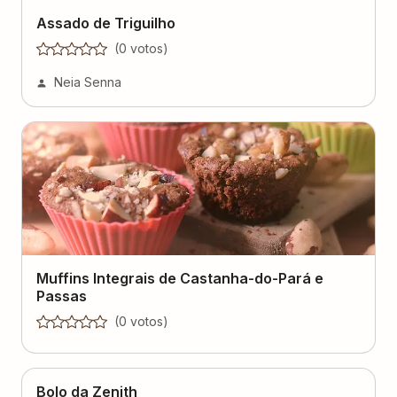
Assado de Triguilho
(
0
voto
s
)
Neia Senna
Muffins Integrais de Castanha-do-Pará e
Passas
(
0
voto
s
)
Bolo da Zenith