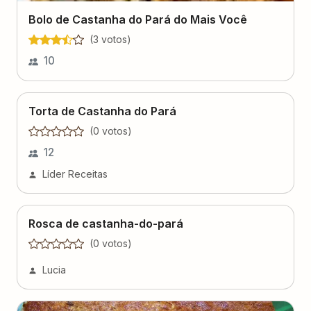
Bolo de Castanha do Pará do Mais Você
(
3
voto
s
)
10
Torta de Castanha do Pará
(
0
voto
s
)
12
Líder Receitas
Rosca de castanha-do-pará
(
0
voto
s
)
Lucia