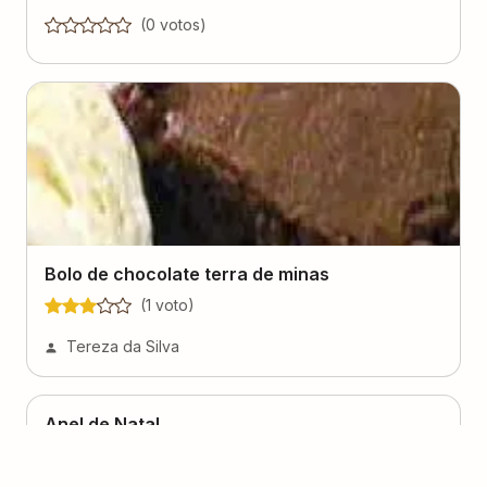
(
0
voto
s
)
Bolo de chocolate terra de minas
(
1
voto
)
Tereza da Silva
Anel de Natal
(
1
voto
)