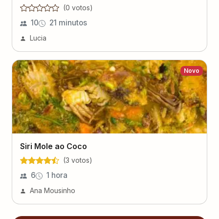
(
0
voto
s
)
10
21 minutos
Lucia
Novo
Siri Mole ao Coco
(
3
voto
s
)
6
1 hora
Ana Mousinho