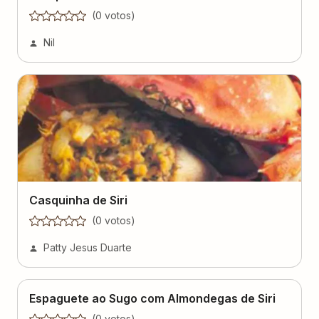
(
0
voto
s
)
Nil
Casquinha de Siri
(
0
voto
s
)
Patty Jesus Duarte
Espaguete ao Sugo com Almondegas de Siri
(
0
voto
s
)