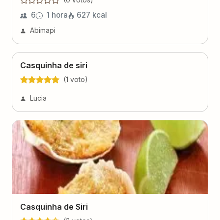
6
1 hora
627
kcal
Abimapi
Casquinha de siri
(
1
voto
)
Lucia
Casquinha de Siri