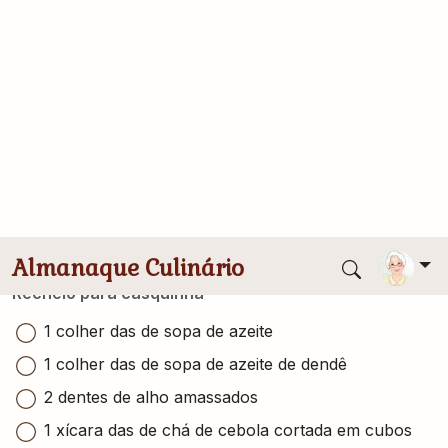
Calorias
Publicado
484 kcal
19/03/2014
Ingredientes
Conversor de medidas
6 unidades de macarrão no formato de casquinha
de siri cozidas al dente
Recheio para casquinha
1 colher das de sopa de azeite
1 colher das de sopa de azeite de dendê
2 dentes de alho amassados
1 xícara das de chá de cebola cortada em cubos