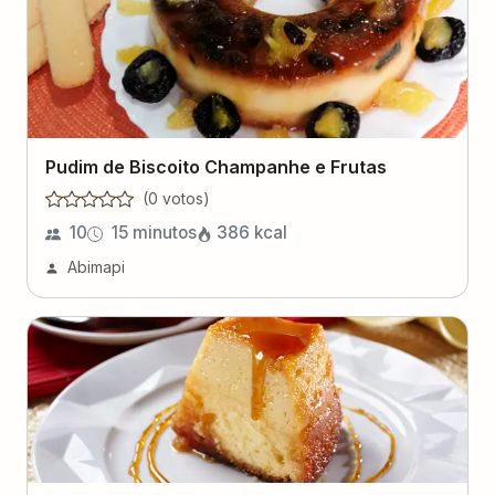
Pudim de Biscoito Champanhe e Frutas
(
0
voto
s
)
10
15 minutos
386
kcal
Abimapi