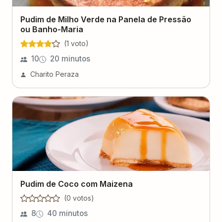
Pudim de Milho Verde na Panela de Pressão
ou Banho-Maria
(
1
voto
)
10
20 minutos
Charito Peraza
Pudim de Coco com Maizena
(
0
voto
s
)
8
40 minutos