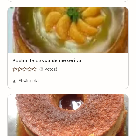
Pudim de casca de mexerica
(
0
voto
s
)
Elisângela