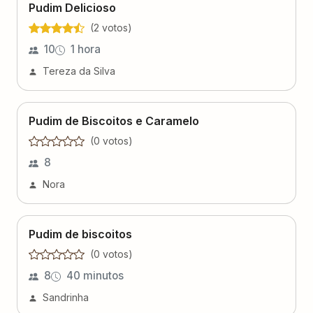
Pudim Delicioso
(
2
voto
s
)
10
1 hora
Tereza da Silva
Pudim de Biscoitos e Caramelo
(
0
voto
s
)
8
Nora
Pudim de biscoitos
(
0
voto
s
)
8
40 minutos
Sandrinha