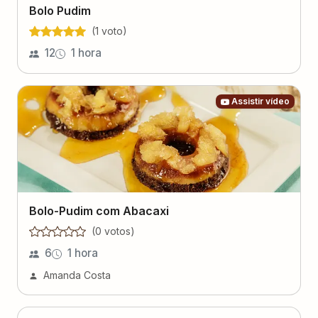
Bolo Pudim
(
1
voto
)
12
1 hora
Assistir vídeo
Bolo-Pudim com Abacaxi
(
0
voto
s
)
6
1 hora
Amanda Costa