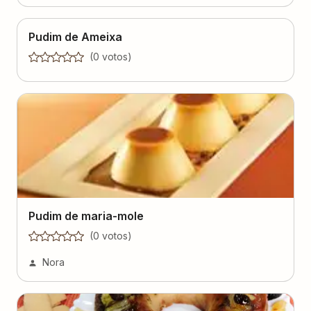
Pudim de Ameixa
(
0
voto
s
)
Pudim de maria-mole
(
0
voto
s
)
Nora