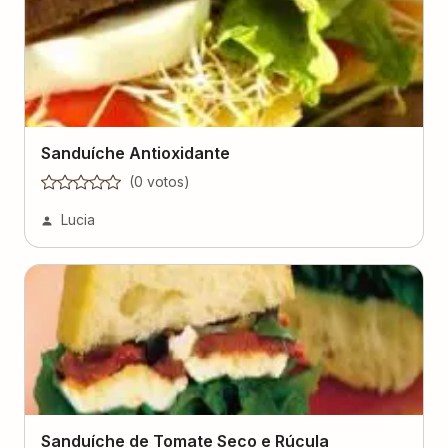
Sanduíche Antioxidante
(
0
voto
s
)
Lucia
Sanduíche de Tomate Seco e Rúcula