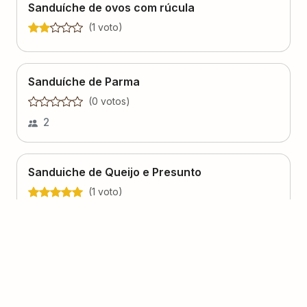
Sanduíche de ovos com rúcula
(
1
voto
)
Sanduíche de Parma
(
0
voto
s
)
2
Sanduiche de Queijo e Presunto
(
1
voto
)
8
20 minutos
Laine