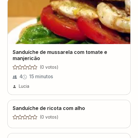
Sanduíche de mussarela com tomate e
manjericão
(
0
voto
s
)
4
15 minutos
Lucia
Sanduíche de ricota com alho
(
0
voto
s
)