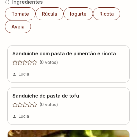
Ingredientes
Tomate
Rúcula
Iogurte
Ricota
Aveia
Sanduíche com pasta de pimentão e ricota
(
0
voto
s
)
Lucia
Sanduíche de pasta de tofu
(
0
voto
s
)
Lucia