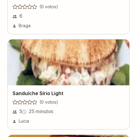
(
0
voto
s
)
6
Braga
Sanduíche Sírio Light
(
0
voto
s
)
5
25 minutos
Lucia