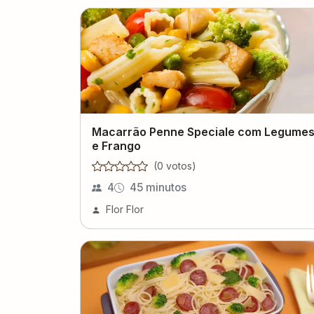
Macarrão Penne Speciale com Legume
e Frango
(
0
voto
s
)
4
45 minutos
Flor Flor