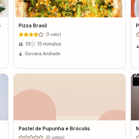
o
Pizza Brasil
P
(
1
voto
)
10
15 minutos
Giovana Andrade
Pastel de Pupunha e Brócolis
M
(
0
voto
s
)