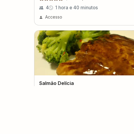
4
1 hora e 40 minutos
Accesso
Salmão Delícia
(
0
voto
s
)
Denise Rejane