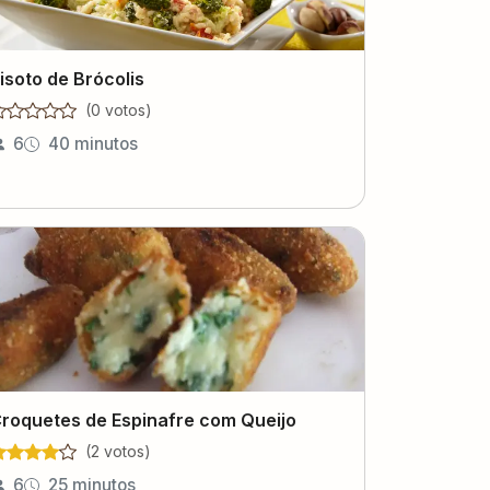
isoto de Brócolis
(
0
voto
s
)
6
40 minutos
roquetes de Espinafre com Queijo
(
2
voto
s
)
6
25 minutos