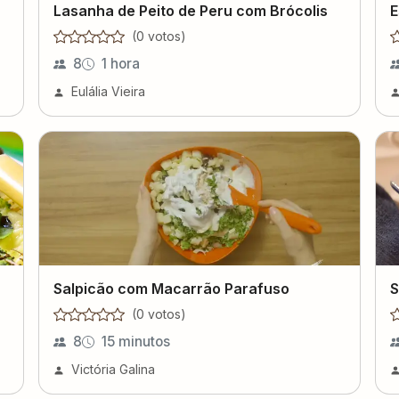
Lasanha de Peito de Peru com Brócolis
E
(
0
voto
s
)
8
1 hora
Eulália Vieira
Salpicão com Macarrão Parafuso
S
(
0
voto
s
)
8
15 minutos
Victória Galina