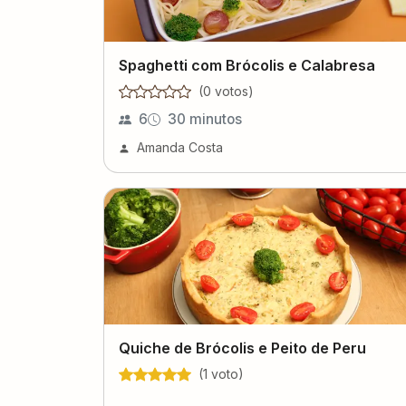
Spaghetti com Brócolis e Calabresa
(
0
voto
s
)
6
30 minutos
Amanda Costa
Quiche de Brócolis e Peito de Peru
(
1
voto
)