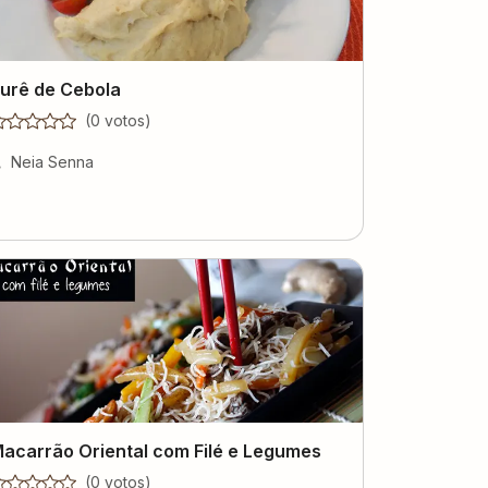
urê de Cebola
(
0
voto
s
)
Neia Senna
acarrão Oriental com Filé e Legumes
(
0
voto
s
)