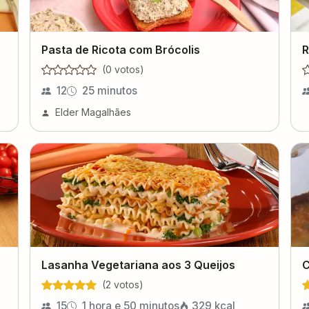
Pasta de Ricota com Brócolis
R
(
0
voto
s
)
12
25 minutos
Elder Magalhães
Lasanha Vegetariana aos 3 Queijos
C
(
2
voto
s
)
15
1 hora e 50 minutos
329
kcal