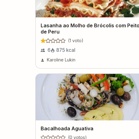
Lasanha ao Molho de Brócolis com Peit
de Peru
(
1
voto
)
6
875
kcal
Karoline Lukin
Bacalhoada Aguativa
(
0
voto
s
)