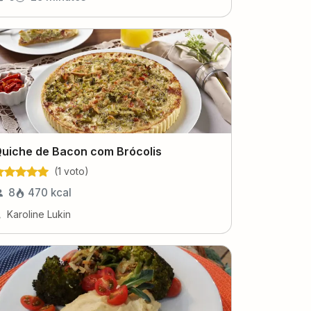
uiche de Bacon com Brócolis
(
1
voto
)
8
470
kcal
Karoline Lukin