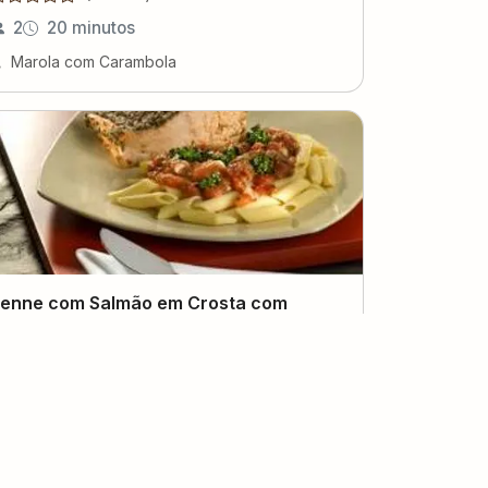
2
20 minutos
Marola com Carambola
enne com Salmão em Crosta com
astanha do Pará e Linhaça
(
0
voto
s
)
6
50 minutos