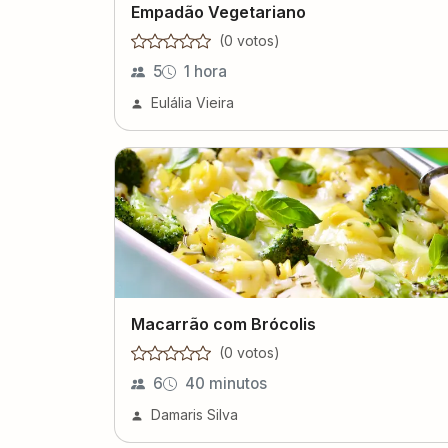
Empadão Vegetariano
(
0
voto
s
)
5
1 hora
Eulália Vieira
Macarrão com Brócolis
(
0
voto
s
)
6
40 minutos
Damaris Silva