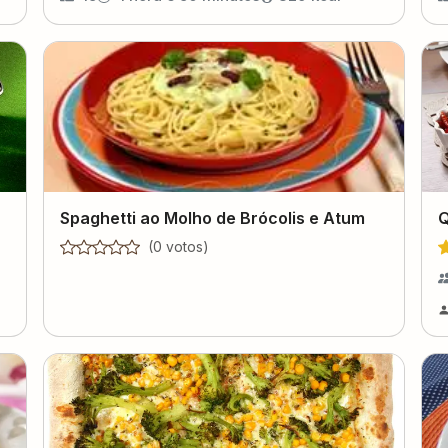
Spaghetti ao Molho de Brócolis e Atum
Q
(
0
voto
s
)