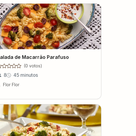
alada de Macarrão Parafuso
(
0
voto
s
)
8
45 minutos
Flor Flor