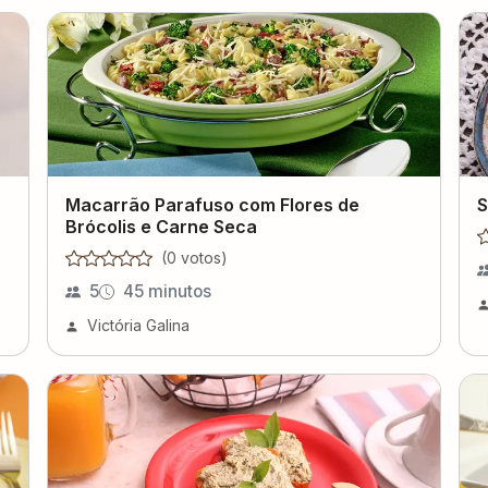
s
Macarrão Parafuso com Flores de
S
Brócolis e Carne Seca
(
0
voto
s
)
5
45 minutos
Victória Galina