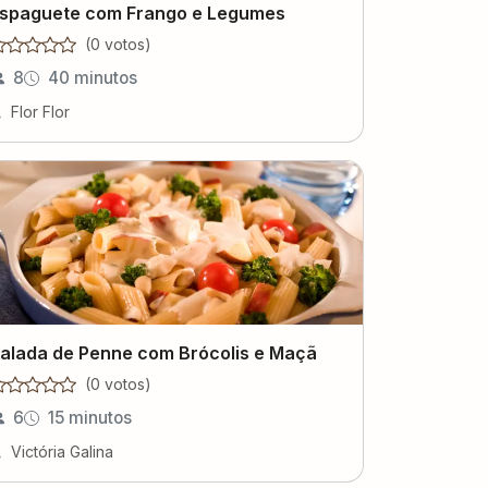
spaguete com Frango e Legumes
(
0
voto
s
)
8
40 minutos
Flor Flor
alada de Penne com Brócolis e Maçã
(
0
voto
s
)
6
15 minutos
Victória Galina