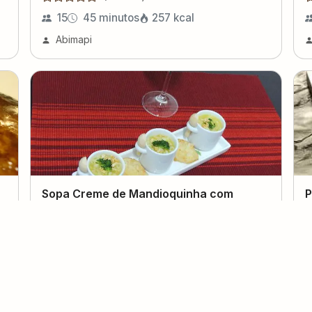
15
45 minutos
257
kcal
Abimapi
Sopa Creme de Mandioquinha com
P
Brócolis e Argolinha
C
(
0
voto
s
)
5
30 minutos
Abimapi