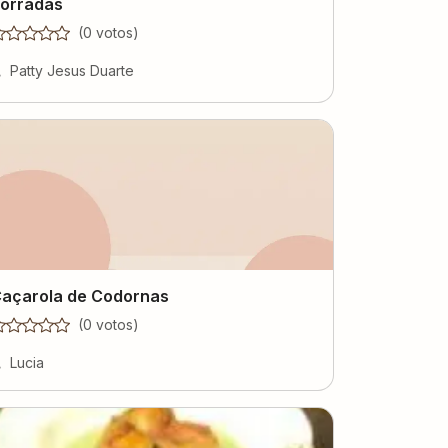
orradas
(
0
voto
s
)
Patty Jesus Duarte
açarola de Codornas
(
0
voto
s
)
Lucia