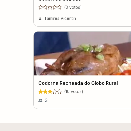
(
0
voto
s
)
Tamires Vicentin
Codorna Recheada do Globo Rural
(
10
voto
s
)
3