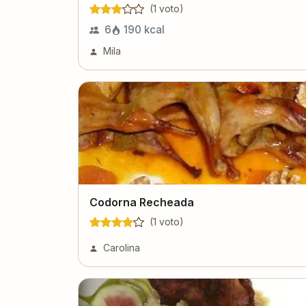
(
1
voto
)
6
190
kcal
Mila
Codorna Recheada
(
1
voto
)
Carolina