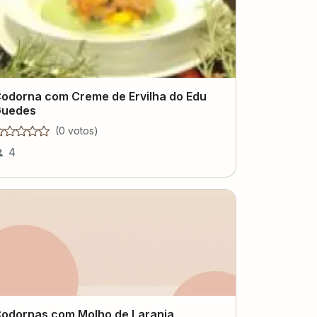
odorna com Creme de Ervilha do Edu
uedes
(
0
voto
s
)
4
odornas com Molho de Laranja