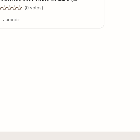
(
0
voto
s
)
Jurandir