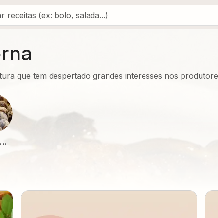
orna
tura que tem despertado grandes interesses nos produtor
Ovo de codorna