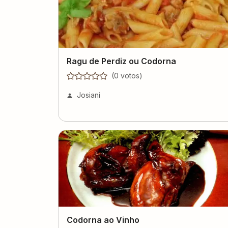
Ragu de Perdiz ou Codorna
(
0
voto
s
)
Josiani
Codorna ao Vinho