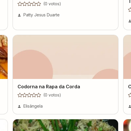
T
(
0
voto
s
)
Patty Jesus Duarte
Codorna na Rapa da Corda
C
(
0
voto
s
)
Elisângela