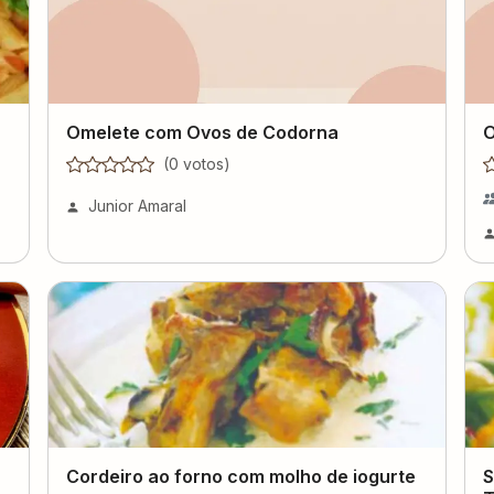
Omelete com Ovos de Codorna
O
(
0
voto
s
)
Junior Amaral
Cordeiro ao forno com molho de iogurte
S