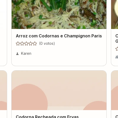
Arroz com Codornas e Champignon Paris
C
G
(
0
voto
s
)
Karen
Codorna Recheada com Ervas
C