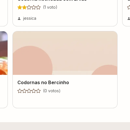
(
1
voto
)
jessica
Codornas no Bercinho
(
0
voto
s
)