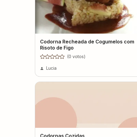
Codorna Recheada de Cogumelos com
Risoto de Figo
(
0
voto
s
)
Lucia
Codornas Cozidas