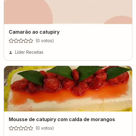
Camarão ao catupiry
(
0
voto
s
)
Líder Receitas
Mousse de catupiry com calda de morangos
(
0
voto
s
)