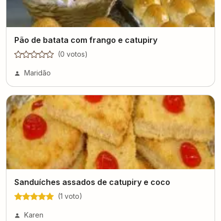
Pão de batata com frango e catupiry
(
0
voto
s
)
Maridão
Sanduíches assados de catupiry e coco
(
1
voto
)
Karen