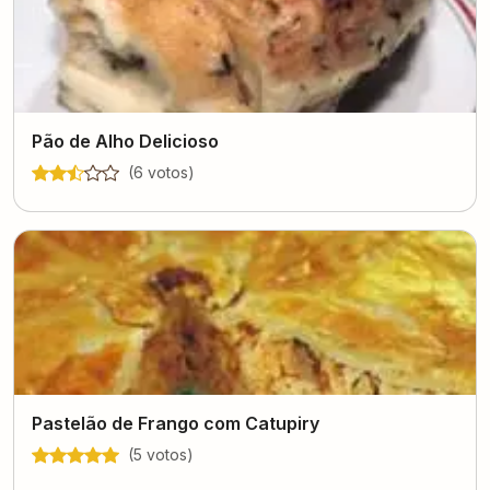
Pão de Alho Delicioso
(
6
voto
s
)
Pastelão de Frango com Catupiry
(
5
voto
s
)