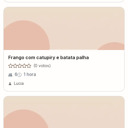
Frango com catupiry e batata palha
(
0
voto
s
)
6
1 hora
Lucia