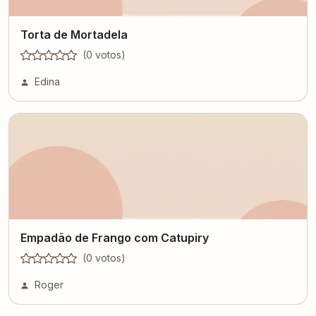
Torta de Mortadela
(
0
voto
s
)
Edina
Empadão de Frango com Catupiry
(
0
voto
s
)
Roger