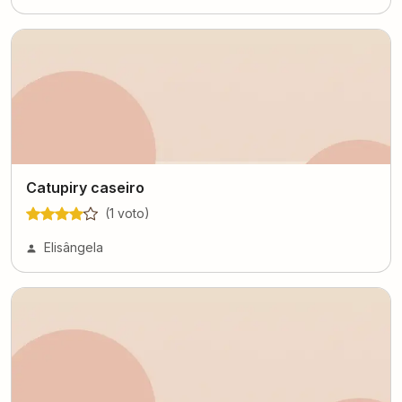
Catupiry caseiro
(
1
voto
)
Elisângela