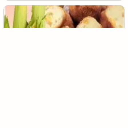
Bolinha de Milho com Catupiry
(
0
voto
s
)
25
45 minutos
Tereza da Silva