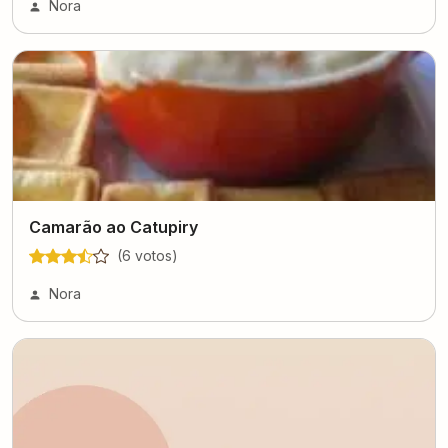
Nora
Camarão ao Catupiry
(
6
voto
s
)
Nora