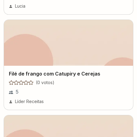
Lucia
Filé de frango com Catupiry e Cerejas
(
0
voto
s
)
5
Líder Receitas