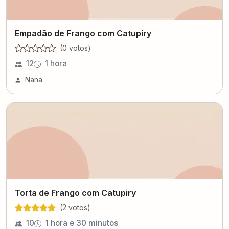
Empadão de Frango com Catupiry
(
0
voto
s
)
12
1 hora
Nana
Torta de Frango com Catupiry
(
2
voto
s
)
10
1 hora e 30 minutos