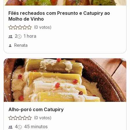
Filés recheados com Presunto e Catupiry ao
Molho de Vinho
(
0
voto
s
)
2
1 hora
Renata
Alho-poró com Catupiry
(
0
voto
s
)
4
45 minutos