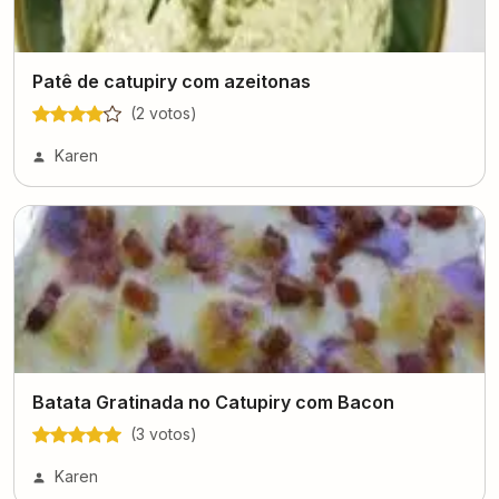
Patê de catupiry com azeitonas
(
2
voto
s
)
Karen
Batata Gratinada no Catupiry com Bacon
(
3
voto
s
)
Karen