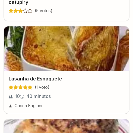
catupiry
(
5
voto
s
)
Lasanha de Espaguete
(
1
voto
)
10
40 minutos
Carina Fagiani