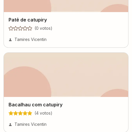
Patê de catupiry
(
0
voto
s
)
Tamires Vicentin
Bacalhau com catupiry
(
4
voto
s
)
Tamires Vicentin