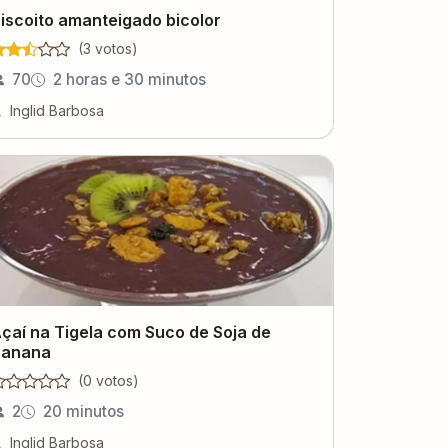
iscoito amanteigado bicolor
(
3
voto
s
)
70
2 horas e 30 minutos
Inglid Barbosa
çaí na Tigela com Suco de Soja de
anana
(
0
voto
s
)
2
20 minutos
Inglid Barbosa