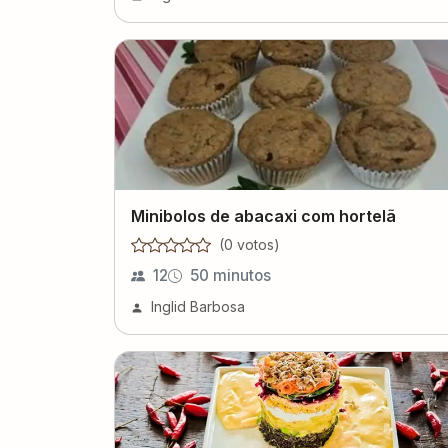
Minibolos de abacaxi com hortelã
(
0
voto
s
)
12
50 minutos
Inglid Barbosa