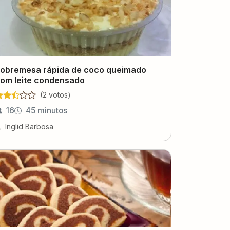
obremesa rápida de coco queimado
om leite condensado
(
2
voto
s
)
16
45 minutos
Inglid Barbosa