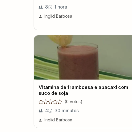
8
1 hora
Inglid Barbosa
Vitamina de framboesa e abacaxi com
suco de soja
(
0
voto
s
)
4
30 minutos
Inglid Barbosa