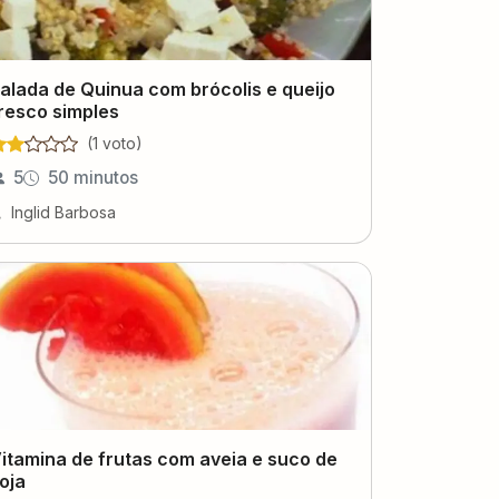
alada de Quinua com brócolis e queijo
resco simples
(
1
voto
)
5
50 minutos
Inglid Barbosa
itamina de frutas com aveia e suco de
oja