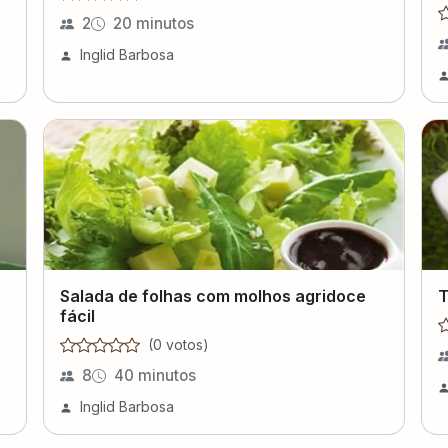
2
20 minutos
Inglid Barbosa
Salada de folhas com molhos agridoce
T
fácil
(
0
voto
s
)
8
40 minutos
Inglid Barbosa