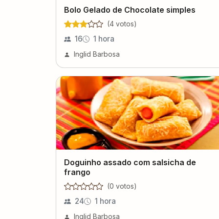
Bolo Gelado de Chocolate simples
(
4
voto
s
)
16
1 hora
Inglid Barbosa
Doguinho assado com salsicha de
frango
(
0
voto
s
)
24
1 hora
Inglid Barbosa