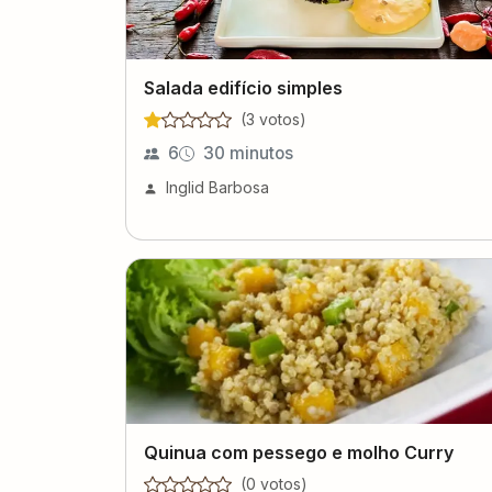
Salada edifício simples
(
3
voto
s
)
6
30 minutos
Inglid Barbosa
Quinua com pessego e molho Curry
(
0
voto
s
)