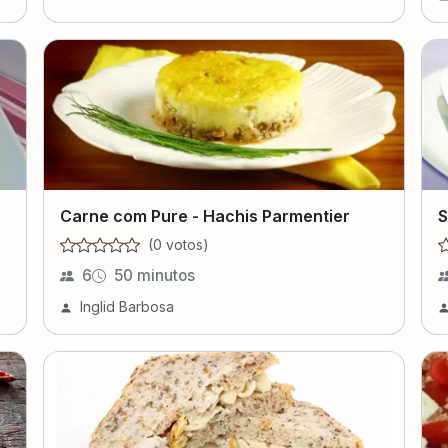
Carne com Pure - Hachis Parmentier
S
(
0
voto
s
)
6
50 minutos
Inglid Barbosa