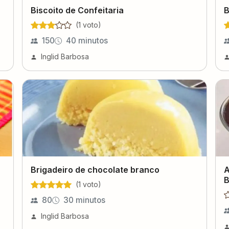
Biscoito de Confeitaria
B
(
1
voto
)
150
40 minutos
Inglid Barbosa
Brigadeiro de chocolate branco
A
B
(
1
voto
)
80
30 minutos
Inglid Barbosa