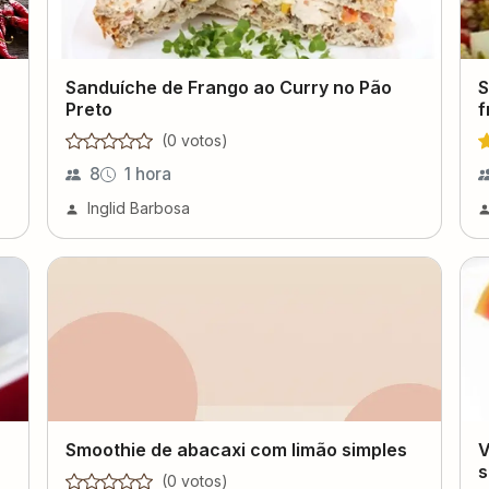
Sanduíche de Frango ao Curry no Pão
S
Preto
f
(
0
voto
s
)
8
1 hora
Inglid Barbosa
Smoothie de abacaxi com limão simples
V
s
(
0
voto
s
)