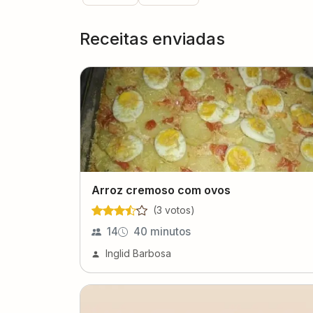
Receitas enviadas
Arroz cremoso com ovos
(
3
voto
s
)
14
40 minutos
Inglid Barbosa