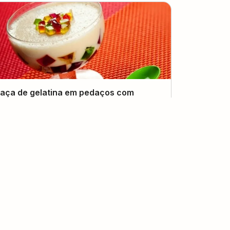
aça de gelatina em pedaços com
ogurte
(
3
voto
s
)
6
5 horas
Inglid Barbosa