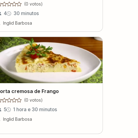
(
0
voto
s
)
4
30 minutos
Inglid Barbosa
orta cremosa de Frango
(
0
voto
s
)
5
1 hora e 30 minutos
Inglid Barbosa