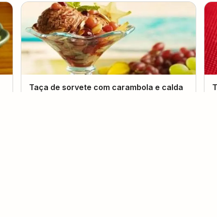
Taça de sorvete com carambola e calda
T
de uvas
i
(
0
voto
s
)
2
30 minutos
Inglid Barbosa