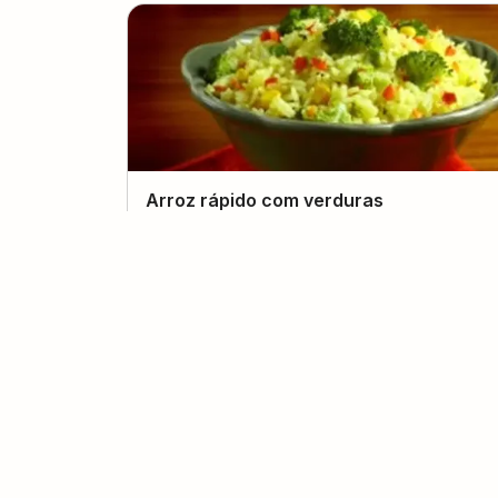
Arroz rápido com verduras
(
0
voto
s
)
8
30 minutos
Inglid Barbosa