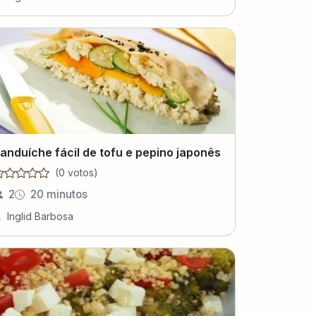
anduíche fácil de tofu e pepino japonês
(
0
voto
s
)
2
20 minutos
Inglid Barbosa