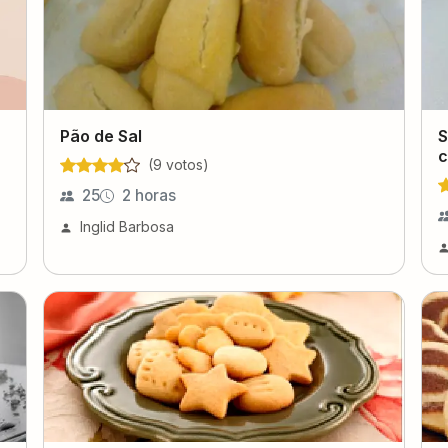
Pão de Sal
S
c
(
9
voto
s
)
25
2 horas
Inglid Barbosa