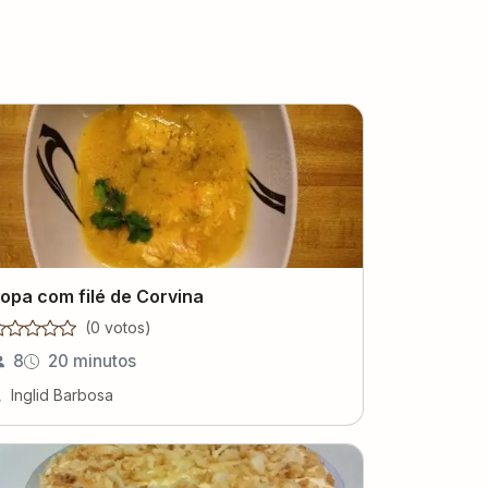
opa com filé de Corvina
(
0
voto
s
)
8
20 minutos
Inglid Barbosa