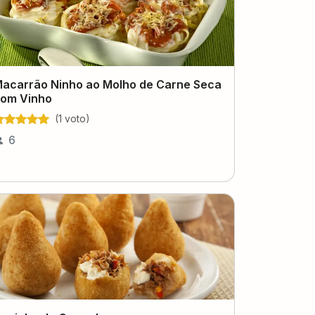
acarrão Ninho ao Molho de Carne Seca
om Vinho
(
1
voto
)
6