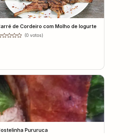
arré de Cordeiro com Molho de Iogurte
(
0
voto
s
)
ostelinha Pururuca
(
1
voto
)