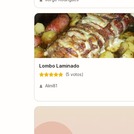
Lombo Laminado
(
5
voto
s
)
Alini81