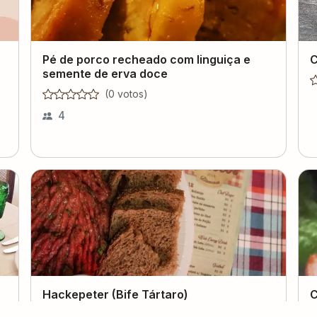
Pé de porco recheado com linguiça e
C
semente de erva doce
(
0
voto
s
)
4
Hackepeter (Bife Tártaro)
C
(
0
voto
s
)