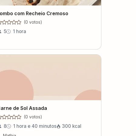
ombo com Recheio Cremoso
(
0
voto
s
)
5
1 hora
arne de Sol Assada
(
0
voto
s
)
8
1 hora e 40 minutos
300
kcal
Mathia