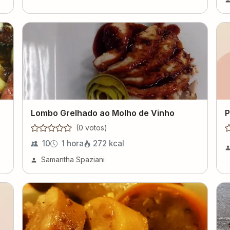
Lombo Grelhado ao Molho de Vinho
P
(
0
voto
s
)
10
1 hora
272
kcal
Samantha Spaziani