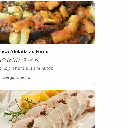
aca Atolada ao Forno
(
0
voto
s
)
5
1 hora e 30 minutos
Sergio Coelho