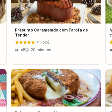
Presunto Caramelado com Farofa de
M
Tender
c
(
1
voto
)
45
20 minutos