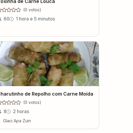
oxinha de Carne Louca
(
0
voto
s
)
60
1 hora e 5 minutos
harutinho de Repolho com Carne Moída
(
0
voto
s
)
8
2 horas
Glaci Apa Zuin