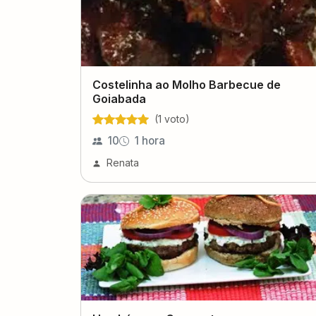
Costelinha ao Molho Barbecue de
Goiabada
(
1
voto
)
10
1 hora
Renata