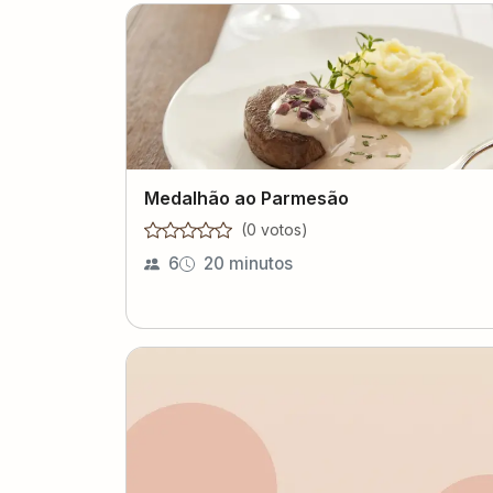
Medalhão ao Parmesão
(
0
voto
s
)
6
20 minutos