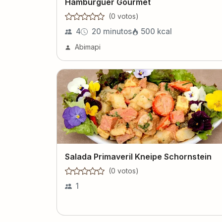
Hambúrguer Gourmet
(
0
voto
s
)
4
20 minutos
500
kcal
Abimapi
Salada Primaveril Kneipe Schornstein
(
0
voto
s
)
1