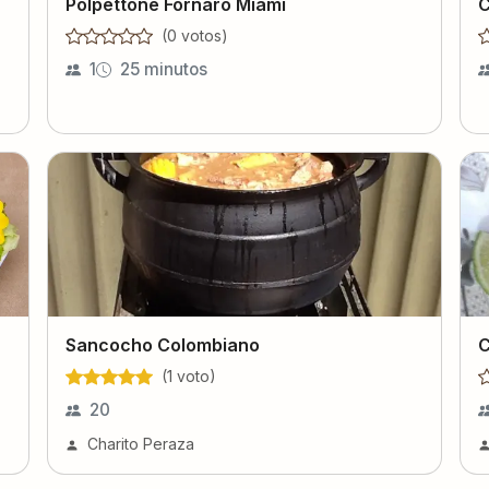
Polpettone Fornaro Miami
C
(
0
voto
s
)
1
25 minutos
Sancocho Colombiano
C
(
1
voto
)
20
Charito Peraza