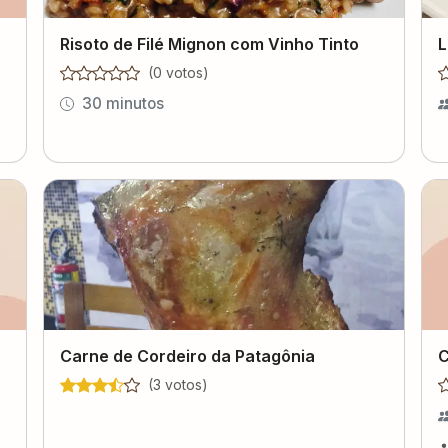
Risoto de Filé Mignon com Vinho Tinto
L
(
0
voto
s
)
30 minutos
Carne de Cordeiro da Patagônia
C
(
3
voto
s
)