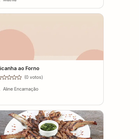
icanha ao Forno
(
0
voto
s
)
Aline Encarnação