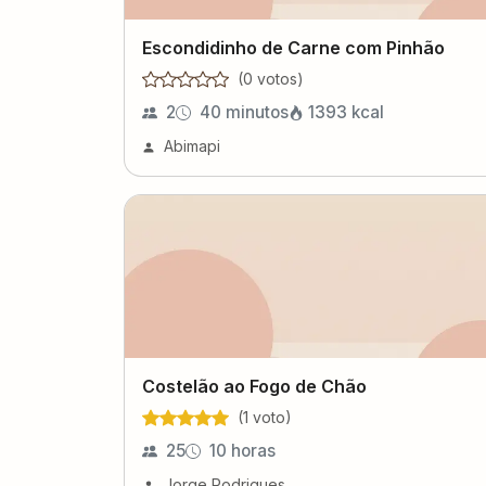
Escondidinho de Carne com Pinhão
(
0
voto
s
)
2
40 minutos
1393
kcal
Abimapi
Costelão ao Fogo de Chão
(
1
voto
)
25
10 horas
Jorge Rodrigues