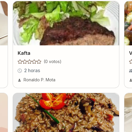
Kafta
V
(
0
voto
s
)
2 horas
Ronaldo P. Mota