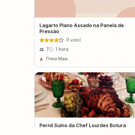
Lagarto Plano Assado na Panela de
Pressão
(
1
voto
)
7
1 hora
Theia Maia
Pernil Suíno da Chef Lourdes Botura
(
0
voto
s
)