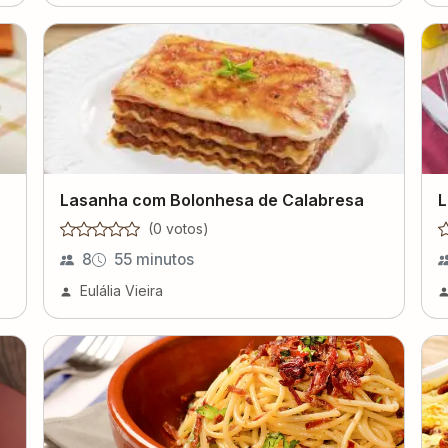
Lasanha com Bolonhesa de Calabresa
L
(
0
voto
s
)
8
55 minutos
Eulália Vieira