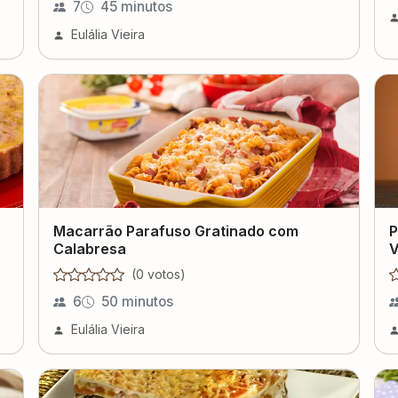
7
45 minutos
Eulália Vieira
Macarrão Parafuso Gratinado com
P
Calabresa
V
(
0
voto
s
)
6
50 minutos
Eulália Vieira