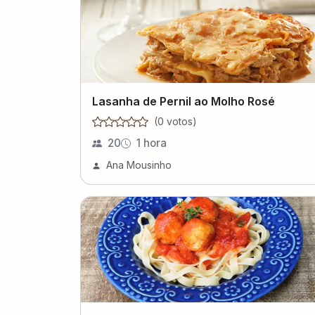
Lasanha de Pernil ao Molho Rosé
(
0
voto
s
)
20
1 hora
Ana Mousinho