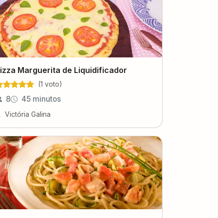
izza Marguerita de Liquidificador
(
1
voto
)
8
45 minutos
Victória Galina