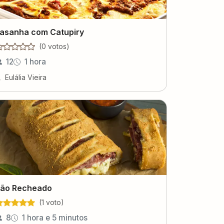
asanha com Catupiry
(
0
voto
s
)
12
1 hora
Eulália Vieira
ão Recheado
(
1
voto
)
8
1 hora e 5 minutos