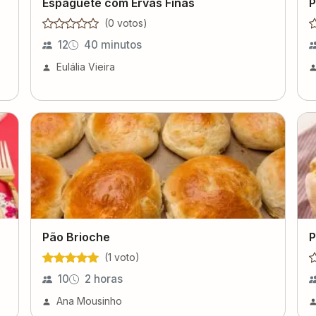
Espaguete com Ervas Finas
P
(
0
voto
s
)
12
40 minutos
Eulália Vieira
Pão Brioche
P
(
1
voto
)
10
2 horas
Ana Mousinho