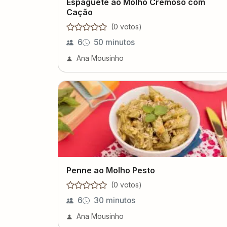
Espaguete ao Molho Cremoso com
Cação
(
0
voto
s
)
6
50 minutos
Ana Mousinho
Penne ao Molho Pesto
(
0
voto
s
)
6
30 minutos
Ana Mousinho