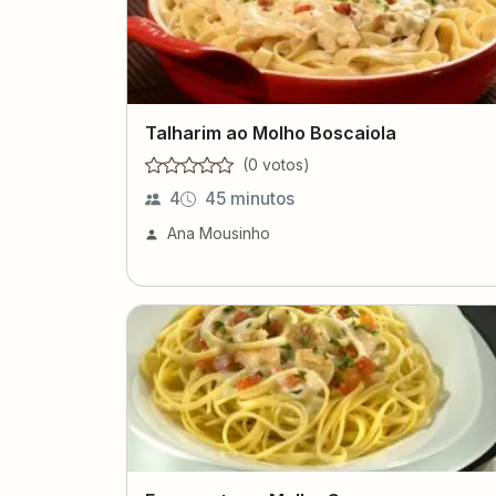
Talharim ao Molho Boscaiola
(
0
voto
s
)
4
45 minutos
Ana Mousinho