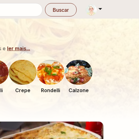
Buscar
s e
ler mais...
li
Crepe
Rondelli
Calzone