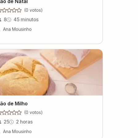
ão de Natal
(
0
voto
s
)
8
45 minutos
Ana Mousinho
ão de Milho
(
0
voto
s
)
25
2 horas
Ana Mousinho