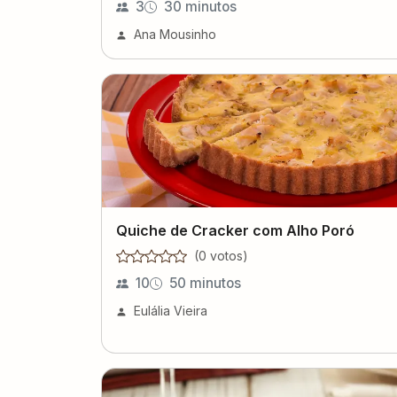
3
30 minutos
Ana Mousinho
Quiche de Cracker com Alho Poró
(
0
voto
s
)
10
50 minutos
Eulália Vieira