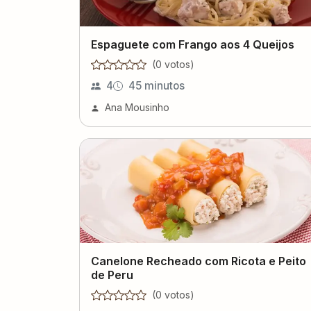
Espaguete com Frango aos 4 Queijos
(
0
voto
s
)
4
45 minutos
Ana Mousinho
Canelone Recheado com Ricota e Peito
de Peru
(
0
voto
s
)