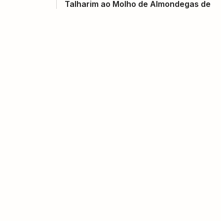
Talharim ao Molho de Almondegas de
Ricota com Espinafre
(
0
voto
s
)
5
50 minutos
220
kcal
Mariana Ortiz
Pão de Frigideira com Pastinhas
(
0
voto
s
)
10
1 hora
Victória Galina