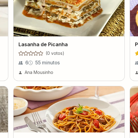
Lasanha de Picanha
P
(
0
voto
s
)
6
55 minutos
Ana Mousinho