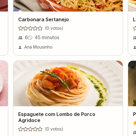
Carbonara Sertanejo
L
(
0
voto
s
)
6
45 minutos
Ana Mousinho
Espaguete com Lombo de Porco
P
Agridoce
(
0
voto
s
)