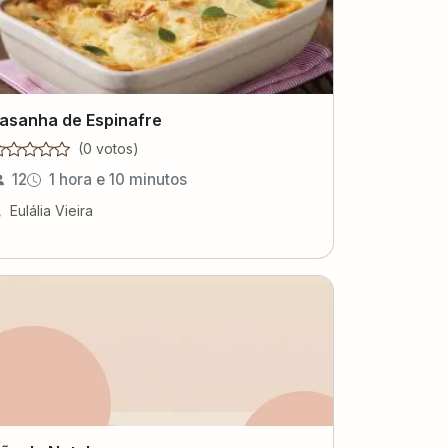
asanha de Espinafre
(
0
voto
s
)
12
1 hora e 10 minutos
Eulália Vieira