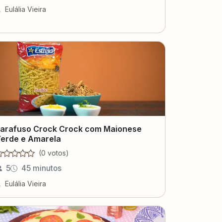
Eulália Vieira
arafuso Crock Crock com Maionese
erde e Amarela
(
0
voto
s
)
5
45 minutos
Eulália Vieira