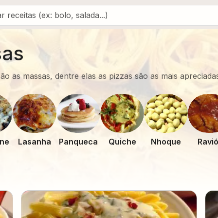
sas
o as massas, dentre elas as pizzas são as mais apreciada
ne
Lasanha
Panqueca
Quiche
Nhoque
Ravió