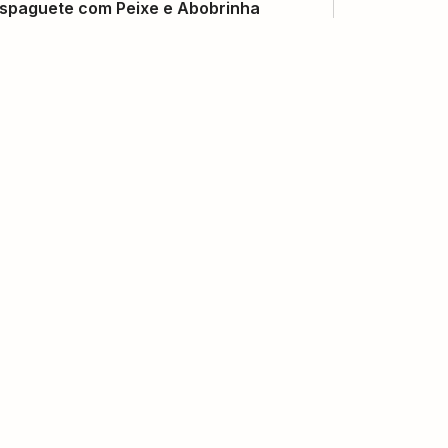
spaguete com Peixe e Abobrinha
(
0
voto
s
)
6
45 minutos
Victória Galina
acarrão Gostoso à Carbonara
(
0
voto
s
)
8
45 minutos
Victória Galina