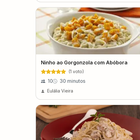
Ninho ao Gorgonzola com Abóbora
(
1
voto
)
10
30 minutos
Eulália Vieira