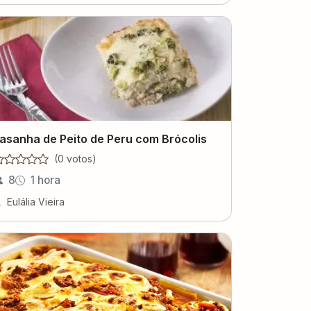
asanha de Peito de Peru com Brócolis
(
0
voto
s
)
8
1 hora
Eulália Vieira