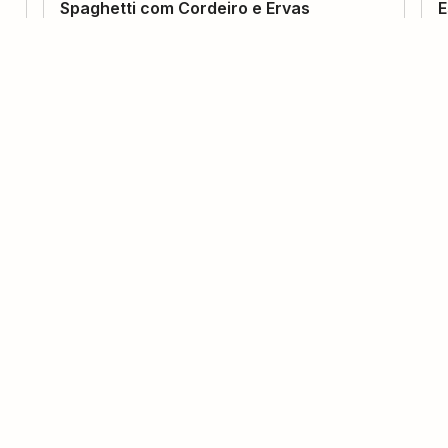
Spaghetti com Cordeiro e Ervas
E
(
0
voto
s
)
4
1 hora
Elder Magalhães
Macarrão Ninho de Forno
M
(
0
voto
s
)
8
1 hora
Victória Galina