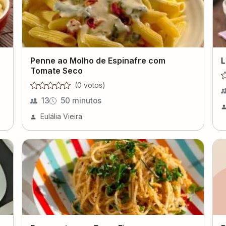
Penne ao Molho de Espinafre com
L
Tomate Seco
(
0
voto
s
)
13
50 minutos
Eulália Vieira